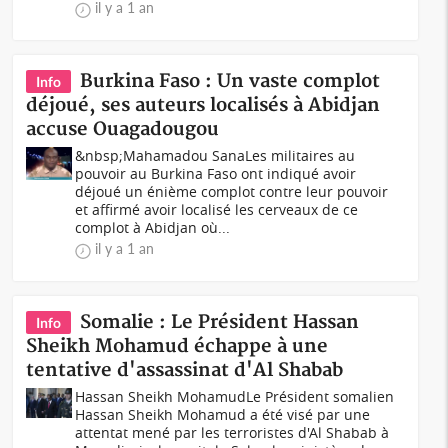
il y a 1 an
Burkina Faso : Un vaste complot
Info
déjoué, ses auteurs localisés à Abidjan
accuse Ouagadougou
&nbsp;Mahamadou SanaLes militaires au
pouvoir au Burkina Faso ont indiqué avoir
déjoué un énième complot contre leur pouvoir
et affirmé avoir localisé les cerveaux de ce
complot à Abidjan où...
il y a 1 an
Somalie : Le Président Hassan
Info
Sheikh Mohamud échappe à une
tentative d'assassinat d'Al Shabab
Hassan Sheikh MohamudLe Président somalien
Hassan Sheikh Mohamud a été visé par une
attentat mené par les terroristes d'Al Shabab à