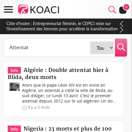
0
Côte d'Ivoire : Indépendance, le sous-préfet de Lobakuya
(Sassandra) relève des avancées importantes dans sa
circonscription
Algérie : Double attentat hier à
Info
Blida, deux morts
Alors que le pape Léon XIV est en visite en
Algérie, un attentat a ciblé la ville de Blida, au
sud d'Alger, ce lundi 13 avril. C'est le premier
attentat depuis 2012 sur le sol algérien.Un do...
il y a 3 mois
Nigeria : 23 morts et plus de 100
Info