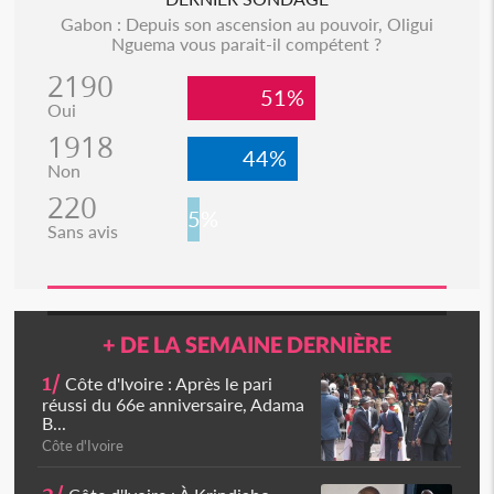
Gabon : Depuis son ascension au pouvoir, Oligui
Nguema vous parait-il compétent ?
2190
51%
Oui
1918
44%
Non
220
5%
Sans avis
+ DE LA SEMAINE DERNIÈRE
1/
Côte d'Ivoire : Après le pari
réussi du 66e anniversaire, Adama
B...
Côte d'Ivoire