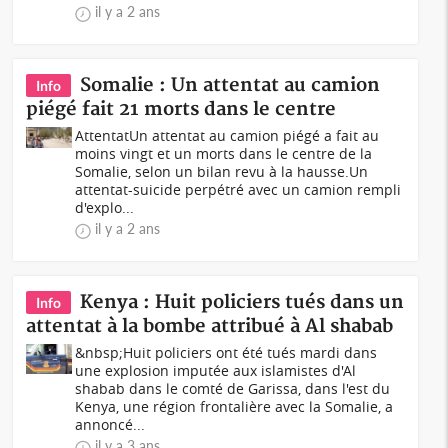
il y a 2 ans
Somalie : Un attentat au camion
Info
piégé fait 21 morts dans le centre
AttentatUn attentat au camion piégé a fait au
moins vingt et un morts dans le centre de la
Somalie, selon un bilan revu à la hausse.Un
attentat-suicide perpétré avec un camion rempli
d'explo...
il y a 2 ans
Kenya : Huit policiers tués dans un
Info
attentat à la bombe attribué à Al shabab
&nbsp;Huit policiers ont été tués mardi dans
une explosion imputée aux islamistes d'Al
shabab dans le comté de Garissa, dans l'est du
Kenya, une région frontalière avec la Somalie, a
annoncé...
il y a 3 ans