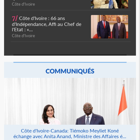
Côte d'Ivoire
7/
Côte d'Ivoire : 66 ans
d'Indépendance, Affi au Chef de
l'Etat : «...
Côte d'Ivoire
COMMUNIQUÉS
Côte d'Ivoire-Canada: Tiémoko Meyliet Koné
échange avec Anita Anand, Ministre des Affaires é...