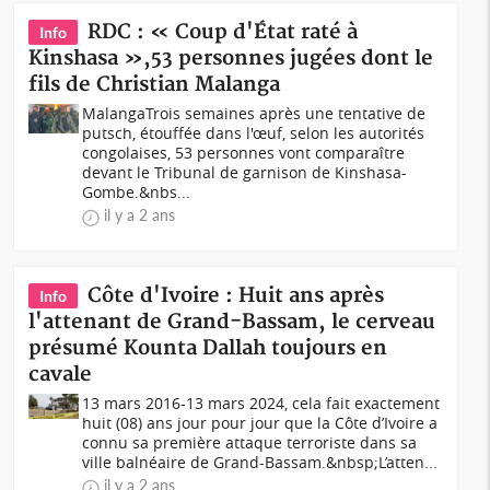
RDC : « Coup d'État raté à
Info
Kinshasa »,53 personnes jugées dont le
fils de Christian Malanga
MalangaTrois semaines après une tentative de
putsch, étouffée dans l'œuf, selon les autorités
congolaises, 53 personnes vont comparaître
devant le Tribunal de garnison de Kinshasa-
Gombe.&nbs...
il y a 2 ans
Côte d'Ivoire : Huit ans après
Info
l'attenant de Grand-Bassam, le cerveau
présumé Kounta Dallah toujours en
cavale
13 mars 2016-13 mars 2024, cela fait exactement
huit (08) ans jour pour jour que la Côte d’Ivoire a
connu sa première attaque terroriste dans sa
ville balnéaire de Grand-Bassam.&nbsp;L’atten...
il y a 2 ans