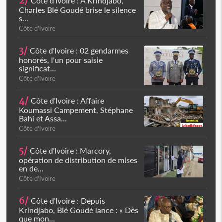
2/
Côte d'Ivoire : À Krindjabo,
Charles Blé Goudé brise le silence
s...
Côte d'Ivoire
3/
Côte d'Ivoire : 02 gendarmes
honorés, l'un pour saisie
significat...
Côte d'Ivoire
4/
Côte d'Ivoire : Affaire
Koumassi Campement, Stéphane
Bahi et Assa...
Côte d'Ivoire
5/
Côte d'Ivoire : Marcory,
opération de distribution de mises
en de...
Côte d'Ivoire
6/
Côte d'Ivoire : Depuis
Krindjabo, Blé Goudé lance : « Dès
que mon...