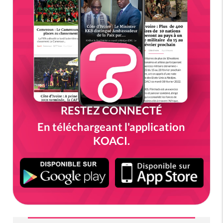
RESTEZ CONNECTÉ
En téléchargeant l'application
KOACI.