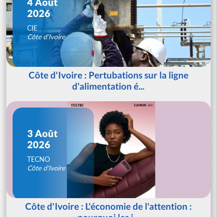
4 Août
2026
CIE
Côte d'Ivoire
Côte d'Ivoire : Pertubations sur la ligne
d'alimentation é...
3 Août
2026
TECNO
Côte d'Ivoire
Côte d'Ivoire : L'économie de l'attention :