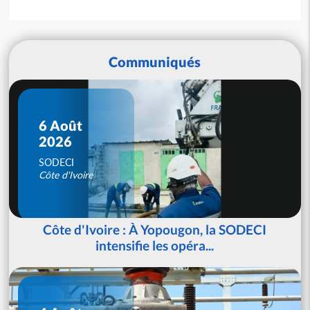
Communiqués
6 Août
2026
SODECI
Côte d'Ivoire
Côte d'Ivoire : À Yopougon, la SODECI
intensifie les opéra...