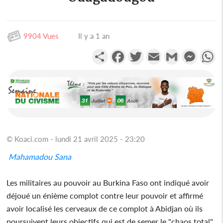
9904 Vues
Il y a 1 an
Partager
Facebook
Twitter
Email
Gmail
Messen
W
© Koaci.com - lundi 21 avril 2025 - 23:20
Mahamadou Sana
Les militaires au pouvoir au Burkina Faso ont indiqué avoir
déjoué un énième complot contre leur pouvoir et affirmé
avoir localisé les cerveaux de ce complot à Abidjan où ils
poursuivent leurs objectifs qui est de semer le "chaos total"