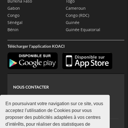
Burkina Faso
Togo
Gabon
Cameroun
Congo
Congo (RDC)
Sénégal
Guinée
Bénin
Guinée Equatorial
Télécharger l'application KOACI
NOUS CONTACTER
contact@koaci.com
koaci@yahoo.fr
En poursuivant votre navigation sur ce site, vous
+225 07 08 85 52 93
acceptez l'utilisation de Cookies pour vous
proposer des publicités adaptées à vos centres
d'intérêts, pour réaliser des statistiques de