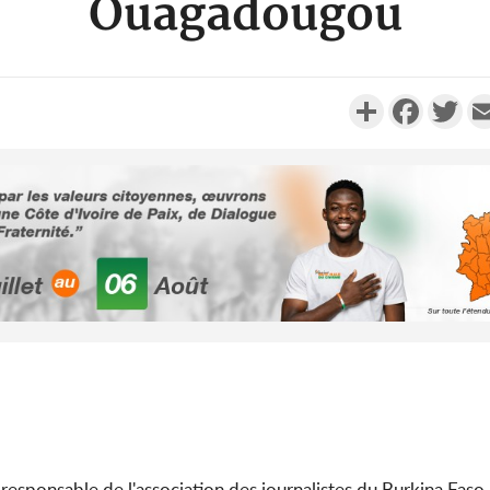
Ouagadougou
Partager
Faceboo
Twi
Côte d'Ivoi
Alassane 
la gr
Côte 
anni
l'indépe
Ouatt
sponsable de l'association des journalistes du Burkina Faso,