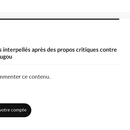
s interpellés après des propos critiques contre
ougou
ommenter ce contenu.
votre compte