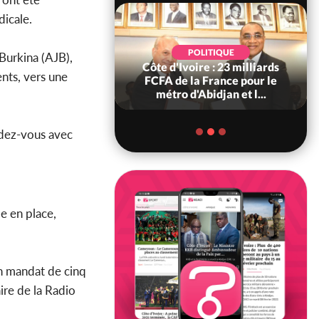
dicale.
POLITIQUE
POLITIQUE
Burkina (AJB),
re : Décrispation ?
Côte d'Ivoire : 23 milliards
nts, vers une
ou Traoré ex
FCFA de la France pour le
 de Soro a recou...
métro d'Abidjan et l...
ndez-vous avec
me en place,
un mandat de cinq
aire de la Radio