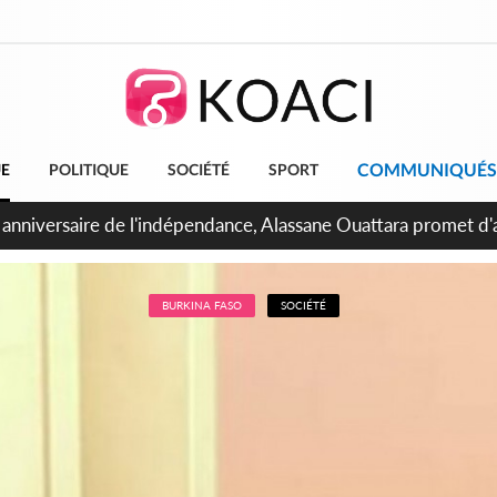
COMMUNIQUÉS
UE
POLITIQUE
SOCIÉTÉ
SPORT
bidjan, Amadou Oury Bah admire le modèle ivoirien et veut s'e
 la Guinée
BURKINA FASO
SOCIÉTÉ