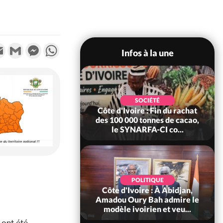
k
tter
Email
Gmail
Messenger
WhatsApp
Infos à la une
POLITIQUE
SOCIÉTÉ
re : Fête nationale,
Côte d'Ivoire : Fin du rachat
Ouattara accorde
des 100 000 tonnes de cacao,
âce à 4 661...
le SYNARFA-CI co...
POLITIQUE
d'Ivoire : 66è
POLITIQUE
versaire de
Côte d'Ivoire : À Abidjan,
ndance, Alassane
Amadou Oury Bah admire le
ara prome...
modèle ivoirien et veu...
 ont été