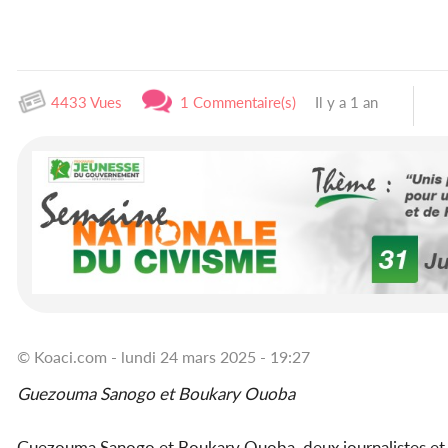
4433 Vues
1 Commentaire(s)
Il y a 1 an
© Koaci.com - lundi 24 mars 2025 - 19:27
Guezouma Sanogo et Boukary Ouoba
Guezouma Sanogo et Boukary Ouoba, deux journalistes et re