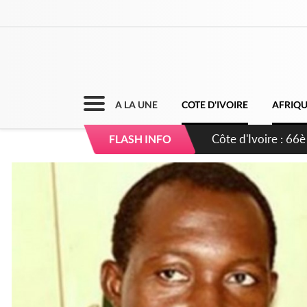
A LA UNE
COTE D'IVOIRE
AFRIQ
Côte d'Ivoire : À A
FLASH INFO
développement de