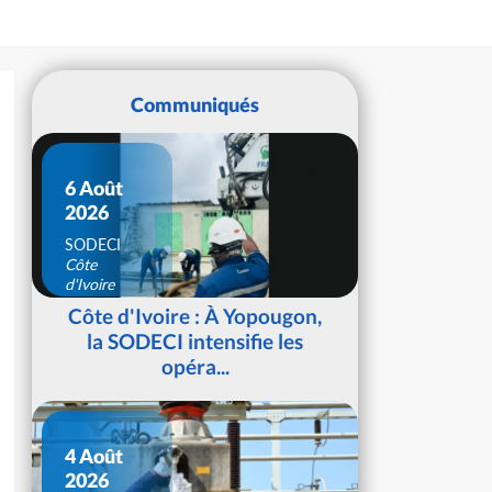
Communiqués
6 Août
2026
SODECI
Côte
d'Ivoire
Côte d'Ivoire : À Yopougon,
la SODECI intensifie les
opéra...
4 Août
2026