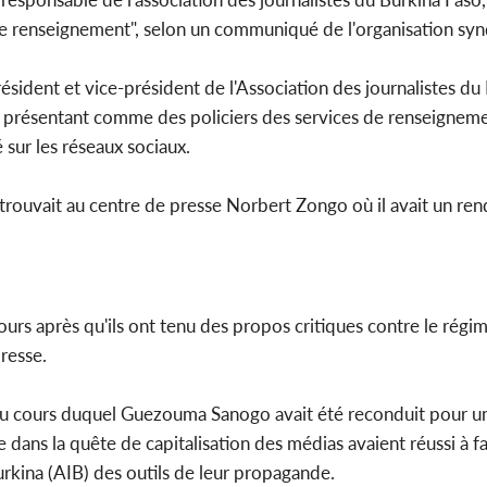
e renseignement", selon un communiqué de l'organisation syn
ent et vice-président de l'Association des journalistes du 
Côte d'Ivoi
 présentant comme des policiers des services de renseigneme
Mamad
conseiller
 sur les réseaux sociaux.
trouvait au centre de presse Norbert Zongo où il avait un re
jours après qu'ils ont tenu des propos critiques contre le régi
presse.
s, au cours duquel Guezouma Sanogo avait été reconduit pour 
ire dans la quête de capitalisation des médias avaient réussi à f
urkina (AIB) des outils de leur propagande.