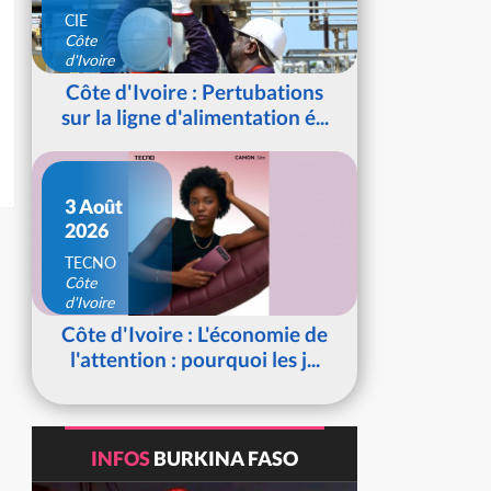
CIE
Côte
d'Ivoire
Côte d'Ivoire : Pertubations
sur la ligne d'alimentation é...
3 Août
2026
TECNO
Côte
d'Ivoire
Côte d'Ivoire : L'économie de
l'attention : pourquoi les j...
INFOS
BURKINA FASO