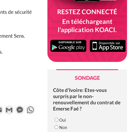
RESTEZ CONNECTÉ
nts de sécurité
En téléchargeant
l'application KOACI.
vement Sens.
s.
SONDAGE
Côte d'Ivoire: Etes-vous
surpris par le non-
renouvellement du contrat de
k
tter
Email
Gmail
Messenger
WhatsApp
Emerse Faé ?
Oui
Non