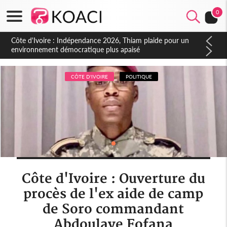
0
Côte d'Ivoire : Concours INFAS 2026, les convocations
seront disponibles à compter du samedi
CÔTE D'IVOIRE
POLITIQUE
Côte d'Ivoire : Ouverture du
procès de l'ex aide de camp
de Soro commandant
Abdoulaye Fofana