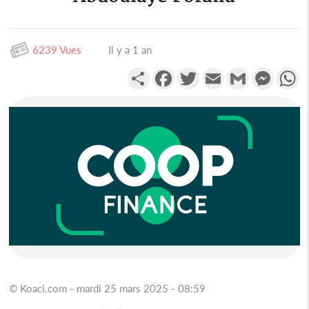
6239 Vues
Il y a 1 an
Partager
Facebook
Twitter
Email
Gmail
Messen
W
© Koaci.com - mardi 25 mars 2025 - 08:59