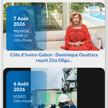
7 Août
2026
PREMIERE
DAME CI
Côte d'Ivoire
Côte d'Ivoire-Gabon : Dominique Ouattara
reçoit Zita Oligu...
6 Août
2026
SODECI
Côte d'Ivoire