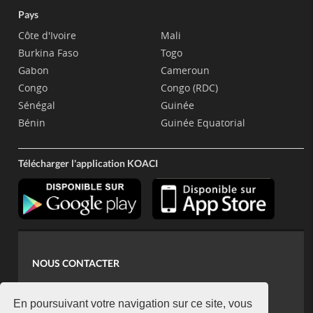
Pays
Côte d'Ivoire
Mali
Burkina Faso
Togo
Gabon
Cameroun
Congo
Congo (RDC)
Sénégal
Guinée
Bénin
Guinée Equatorial
Télécharger l'application KOACI
NOUS CONTACTER
contact@koaci.com
koaci@yahoo.fr
En poursuivant votre navigation sur ce site, vous