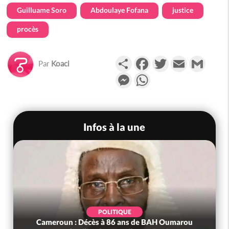
Guilluame Soro
Abdoulaye Fofana
justice
procès
Partager
Facebook
Twitter
Email
Gmail
Par
Koaci
Messenger
WhatsApp
Infos à la une
POLITIQUE
Cameroun : Décès à 86 ans de BAH Oumarou