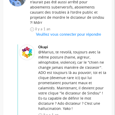
n'aurait pas été aussi arrêté pour
aboiements suberversifs, aboiements
causant des troubles à l'ordre public et
projetant de mordre le dictateur de sindou
?! Mdrr
il y a 1 an
Veuillez vous connecter pour répondre
Okapi
@Marius, te revoilà, toujours avec la
même posture (haine, aigreur,
xénophobie, violence), car le "chien ne
change jamais manière de s'asseoir".
ADO est toujours là au pouvoir; toi et ta
clique (devenue rare ici) qui lui
promettaient pourtant maux et
calamités. Maintenant, il devient pour
votre clique "le dictateur de Sindou" !
Es-tu capable de définir le mot
dictature ? Ado dictateur ? C'est une
hallucination. Yako !
il y a 1 an