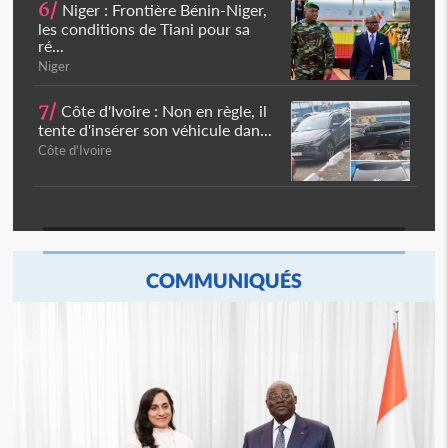
6/
Niger : Frontière Bénin-Niger,
les conditions de Tiani pour sa
ré...
Niger
7/
Côte d'Ivoire : Non en règle, il
tente d'insérer son véhicule dan...
Côte d'Ivoire
COMMUNIQUÉS