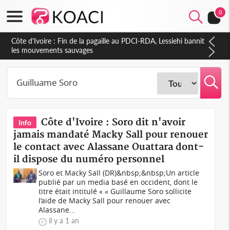
0
Côte d'Ivoire : Fin de la pagaille au PDCI-RDA, Lessiehi bannit
les mouvements sauvages
Côte d'Ivoire : Soro dit n'avoir
Info
jamais mandaté Macky Sall pour renouer
le contact avec Alassane Ouattara dont-
il dispose du numéro personnel
Soro et Macky Sall (DR)&nbsp;&nbsp;Un article
publié par un media basé en occident, dont le
titre était intitulé « « Guillaume Soro sollicite
l’aide de Macky Sall pour renouer avec
Alassane...
il y a 1 an