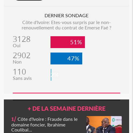
DERNIER SONDAGE
Côte d'Ivoire: Etes-vous surpris par le non-
renouvellement du contrat de Emerse Faé ?
3128
51%
Oui
2902
47%
Non
110
2%
Sans avis
+ DE LA SEMAINE DERNIÈRE
1/
Côte d'Ivoire : Fraude dans le
domaine foncier, Ibrahime
Coulibal...