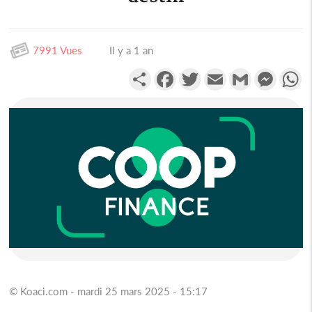
7991 Vues
Il y a 1 an
Partager
Facebook
Twitter
Email
Gmail
Messen
W
© Koaci.com - mardi 25 mars 2025 - 15:17