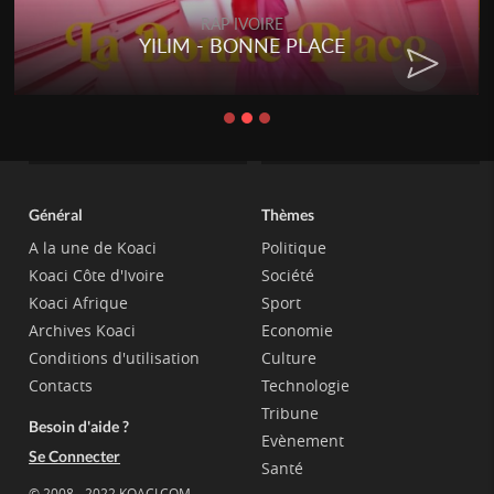
RAP IVOIRE
YILIM - BONNE PLACE
Général
Thèmes
A la une de Koaci
Politique
Koaci Côte d'Ivoire
Société
Koaci Afrique
Sport
Archives Koaci
Economie
Conditions d'utilisation
Culture
Contacts
Technologie
Tribune
Besoin d'aide ?
Evènement
Se Connecter
Santé
© 2008 - 2022 KOACI.COM