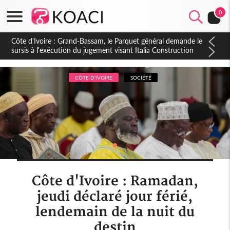
0
Côte d'Ivoire : Indépendance à Dakpadou, la sous-préfète
Hôma Viviane Manissan appelle à une appropriation locale du
PND 2026-2030
CÔTE D'IVOIRE
SOCIÉTÉ
Côte d'Ivoire : Ramadan,
jeudi déclaré jour férié,
lendemain de la nuit du
destin