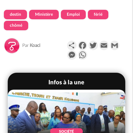
destin
Ministère
Emploi
férié
chômé
Partager
Facebook
Twitter
Email
Gmail
Par
Koaci
Messenger
WhatsApp
Infos à la une
SOCIÉTÉ