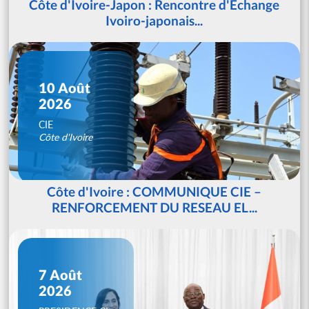
Côte d'Ivoire-Japon : Rencontre d'Echange
Ivoiro-japonais...
10 Août
2026
CIE
Côte d'Ivoire
Côte d'Ivoire : COMMUNIQUE CIE –
RENFORCEMENT DU RESEAU EL...
7 Août
2026