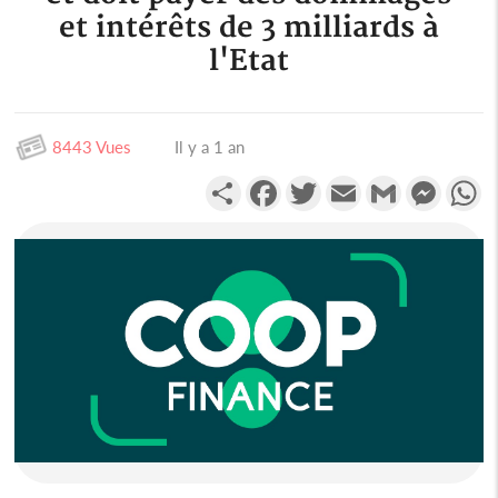
et intérêts de 3 milliards à
l'Etat
8443 Vues
Il y a 1 an
Partager
Facebook
Twitter
Email
Gmail
Messen
W