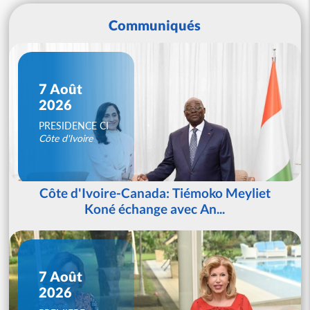
Communiqués
7 Août
2026
PRESIDENCE CI
Côte d'Ivoire
Côte d'Ivoire-Canada: Tiémoko Meyliet
Koné échange avec An...
7 Août
2026