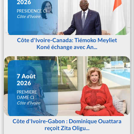
2026
PRESIDENCE CI
Côte d'Ivoire
Côte d'Ivoire-Canada: Tiémoko Meyliet
Koné échange avec An...
7 Août
2026
PREMIERE
DAME CI
Côte d'Ivoire
Côte d'Ivoire-Gabon : Dominique Ouattara
reçoit Zita Oligu...