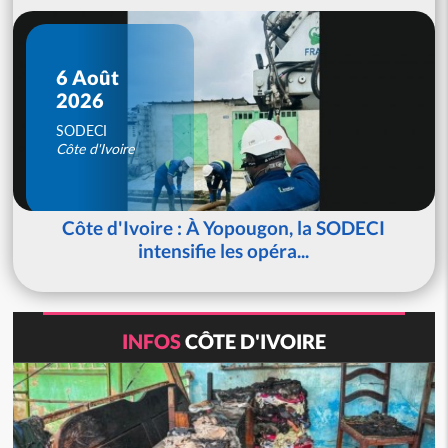
6 Août
2026
SODECI
Côte d'Ivoire
Côte d'Ivoire : À Yopougon, la SODECI
intensifie les opéra...
INFOS
CÔTE D'IVOIRE