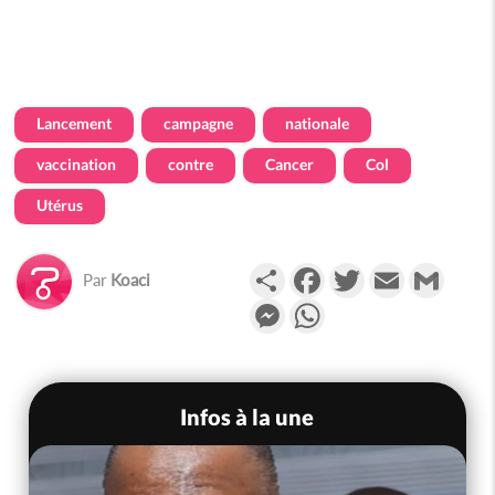
Lancement
campagne
nationale
vaccination
contre
Cancer
Col
Utérus
Partager
Facebook
Twitter
Email
Gmail
Par
Koaci
Messenger
WhatsApp
Infos à la une