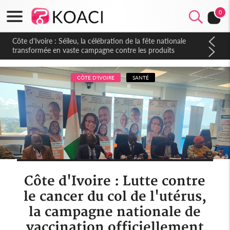
0
Côte d'Ivoire : Séileu, la célébration de la fête nationale
transformée en vaste campagne contre les produits
dépigmentants dangereux
CÔTE D'IVOIRE
SANTÉ
Côte d'Ivoire : Lutte contre
le cancer du col de l'utérus,
la campagne nationale de
vaccination officiellement