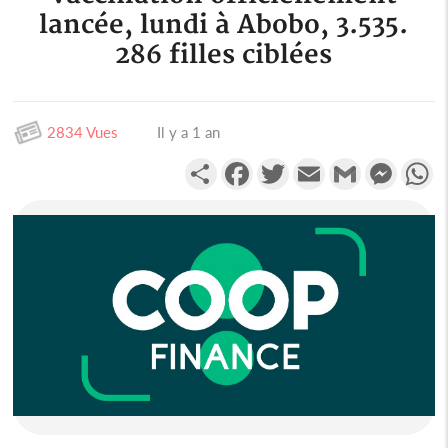
lancée, lundi à Abobo, 3.535.
286 filles ciblées
2834 Vues
Il y a 1 an
Partager
Facebook
Twitter
Email
Gmail
Messen
W