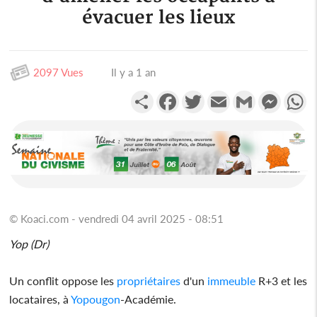
évacuer les lieux
2097 Vues
Il y a 1 an
Partager
Facebook
Twitter
Email
Gmail
Messen
W
© Koaci.com - vendredi 04 avril 2025 - 08:51
Yop (Dr)
Un conflit oppose les
propriétaires
d'un
immeuble
R+3 et les
locataires, à
Yopougon
-Académie.