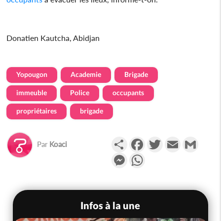
Donatien Kautcha, Abidjan
Yopougon
Academie
Brigade
immeuble
Police
occupants
propriétaires
brigade
Partager
Facebook
Twitter
Email
Gmail
Par
Koaci
Messenger
WhatsApp
Infos à la une