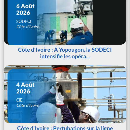
6 Août
2026
SODECI
Côte d'Ivoire
Côte d'Ivoire : À Yopougon, la SODECI
intensifie les opéra...
4 Août
2026
CIE
Côte d'Ivoire
Côte d'Ivoire : Pertubations sur la ligne