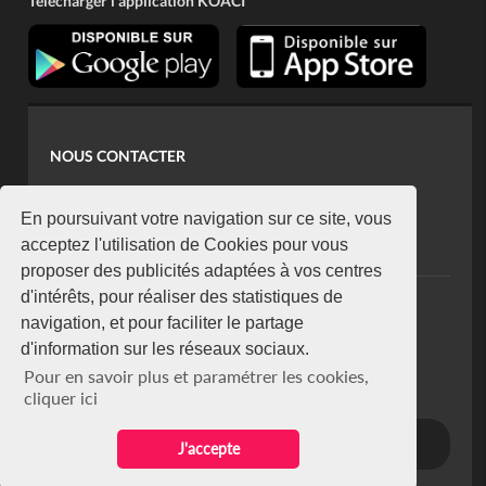
Télécharger l'application KOACI
NOUS CONTACTER
contact@koaci.com
koaci@yahoo.fr
En poursuivant votre navigation sur ce site, vous
+225 07 08 85 52 93
acceptez l'utilisation de Cookies pour vous
proposer des publicités adaptées à vos centres
d'intérêts, pour réaliser des statistiques de
NEWSLETTER
navigation, et pour faciliter le partage
Restez connecté via notre newsletter
d'information sur les réseaux sociaux.
S'abonner
Pour en savoir plus et paramétrer les cookies,
Se désabonner
cliquer ici
J'accepte