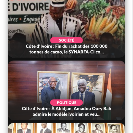
SOCIÉTÉ
Côte d'Ivoire : Fin du rachat des 100 000
tonnes de cacao, le SYNARFA-CI co...
POLITIQUE
Côte d'Ivoire : À Abidjan, Amadou Oury Bah
admire le modèle ivoirien et veu...