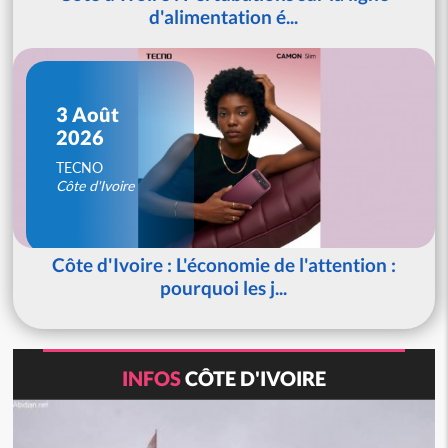
d'alimentation é...
3 Août
2026
TECNO
Côte d'Ivoire
Côte d'Ivoire : L'économie de l'attention :
pourquoi les j...
INFOS
CÔTE D'IVOIRE