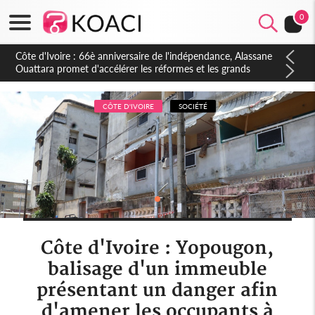
0
Côte d'Ivoire : À Abidjan, Amadou Oury Bah admire le modèle
ivoirien et veut s'en inspirer pour accélérer le développement
de la Guinée
CÔTE D'IVOIRE
SOCIÉTÉ
Côte d'Ivoire : Yopougon,
balisage d'un immeuble
présentant un danger afin
d'amener les occupants à