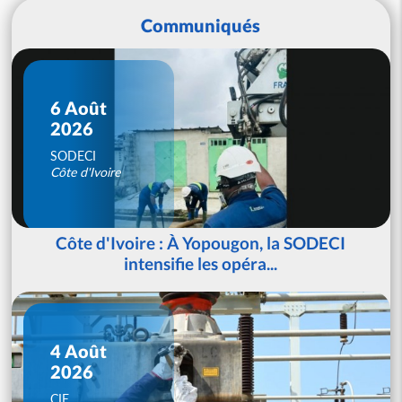
Communiqués
6 Août
2026
SODECI
Côte d'Ivoire
Côte d'Ivoire : À Yopougon, la SODECI
intensifie les opéra...
4 Août
2026
CIE