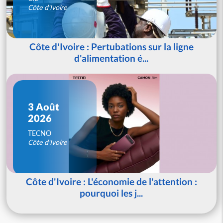
Côte d'Ivoire
Côte d'Ivoire : Pertubations sur la ligne
d'alimentation é...
3 Août
2026
TECNO
Côte d'Ivoire
Côte d'Ivoire : L'économie de l'attention :
pourquoi les j...