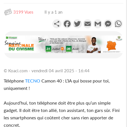
3199 Vues
Il y a 1 an
Partager
Facebook
Twitter
Email
Gmail
Messen
W
© Koaci.com - vendredi 04 avril 2025 - 16:44
Téléphone
TECNO
Camon 40 : L’IA qui bosse pour toi,
uniquement !
Aujourd’hui, ton téléphone doit être plus qu’un simple
gadget. Il doit être ton allié, ton assistant, ton gars sûr. Fini
les smartphones qui coûtent cher sans rien apporter de
concret.