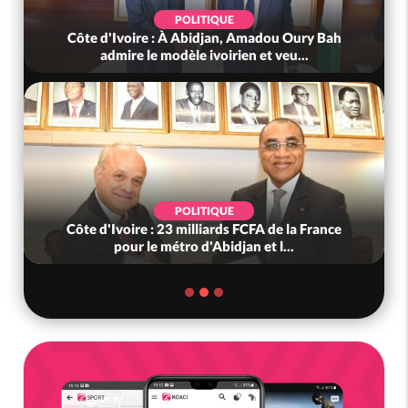
POLITIQUE
POL
e : À Abidjan, Amadou Oury Bah
Côte d'Ivoire : Viole
le modèle ivoirien et veu...
(Mé) ayant fa
POLITIQUE
SO
 : 23 milliards FCFA de la France
Côte d'Ivoire : « On
le métro d'Abidjan et l...
nous », crient