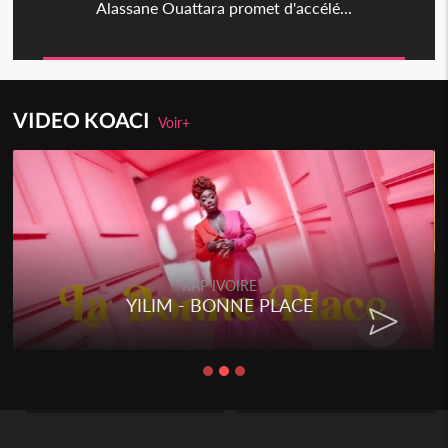
Alassane Ouattara promet d'accélé...
VIDEO KOACI
Voir+
RAP IVOIRE
E
RENARD BARAKISSA - DOS 
CHAT