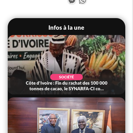
Infos à la une
SOCIÉTÉ
SO
re : Fin du rachat des 100 000
Côte d'Ivoire : MIRAH
 cacao, le SYNARFA-CI co...
mutuelle, le 