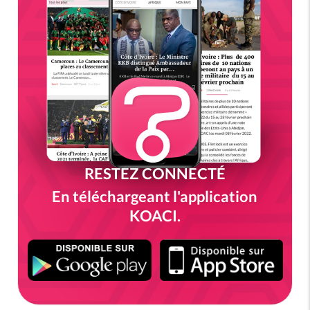
RESTEZ CONNECTÉ
En téléchargeant l'application
KOACI.