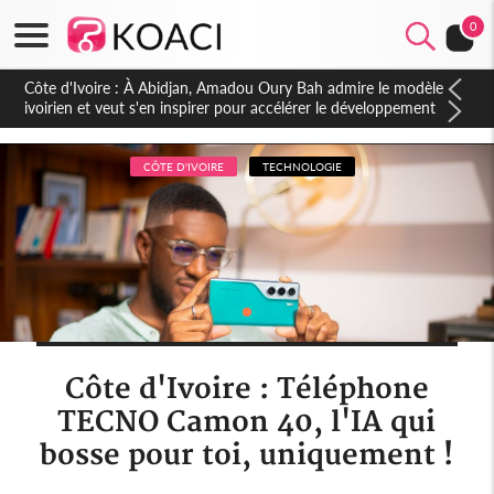
0
Côte d'Ivoire : À Abidjan, Amadou Oury Bah admire le modèle
ivoirien et veut s'en inspirer pour accélérer le développement
de la Guinée
CÔTE D'IVOIRE
TECHNOLOGIE
Côte d'Ivoire : Téléphone
TECNO Camon 40, l'IA qui
bosse pour toi, uniquement !