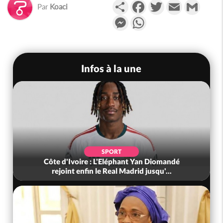
Partager
Facebook
Twitter
Email
Gmail
Par
Koaci
Messenger
WhatsApp
Infos à la une
SPORT
Côte d'Ivoire : L'Eléphant Yan Diomandé
rejoint enfin le Real Madrid jusqu'...