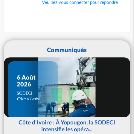
Veuillez vous connecter pour répondre
Communiqués
6 Août
2026
SODECI
Côte d'Ivoire
Côte d'Ivoire : À Yopougon, la SODECI
intensifie les opéra...