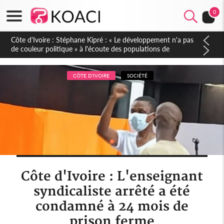
0
Mali : Les FAMa accueillent 254 anciens combattants issus de
groupes armés
CÔTE D'IVOIRE
SOCIÉTÉ
Côte d'Ivoire : L'enseignant
syndicaliste arrêté a été
condamné à 24 mois de
prison ferme