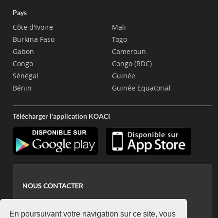
Pays
Côte d'Ivoire
Mali
Burkina Faso
Togo
Gabon
Cameroun
Congo
Congo (RDC)
Sénégal
Guinée
Bénin
Guinée Equatorial
Télécharger l'application KOACI
NOUS CONTACTER
contact@koaci.com
koaci@yahoo.fr
En poursuivant votre navigation sur ce site, vous