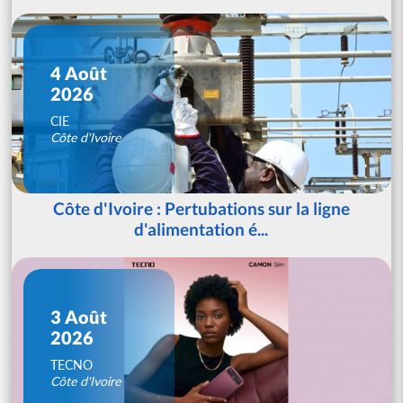
4 Août
2026
CIE
Côte d'Ivoire
Côte d'Ivoire : Pertubations sur la ligne
d'alimentation é...
3 Août
2026
TECNO
Côte d'Ivoire