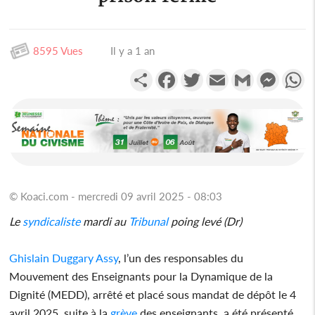
8595 Vues
Il y a 1 an
Partager
Facebook
Twitter
Email
Gmail
Messen
W
© Koaci.com - mercredi 09 avril 2025 - 08:03
Le
syndicaliste
mardi au
Tribunal
poing levé (Dr)
Ghislain Duggary Assy
, l’un des responsables du
Mouvement des Enseignants pour la Dynamique de la
Dignité (MEDD), arrêté et placé sous mandat de dépôt le 4
avril 2025, suite à la
grève
des enseignants, a été présenté