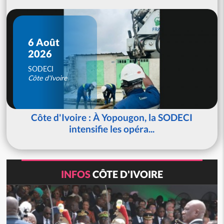
6 Août
2026
SODECI
Côte d'Ivoire
Côte d'Ivoire : À Yopougon, la SODECI
intensifie les opéra...
INFOS
CÔTE D'IVOIRE