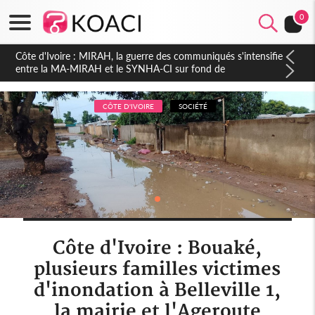
0
Côte d'Ivoire : Indépendance 2026, Thiam plaide pour un
environnement démocratique plus apaisé
CÔTE D'IVOIRE
SOCIÉTÉ
Côte d'Ivoire : Bouaké,
plusieurs familles victimes
d'inondation à Belleville 1,
la mairie et l'Ageroute