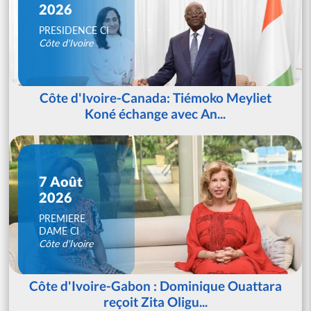
2026
PRESIDENCE CI
Côte d'Ivoire
Côte d'Ivoire-Canada: Tiémoko Meyliet
Koné échange avec An...
7 Août
2026
PREMIERE
DAME CI
Côte d'Ivoire
Côte d'Ivoire-Gabon : Dominique Ouattara
reçoit Zita Oligu...