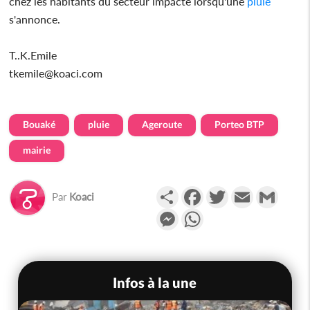
chez les habitants du secteur impacté lorsqu'une
pluie
s'annonce.
T..K.Emile
tkemile@koaci.com
Bouaké
pluie
Ageroute
Porteo BTP
mairie
Partager
Facebook
Twitter
Email
Gmail
Par
Koaci
Messenger
WhatsApp
Infos à la une