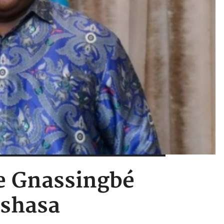
e Gnassingbé
nshasa