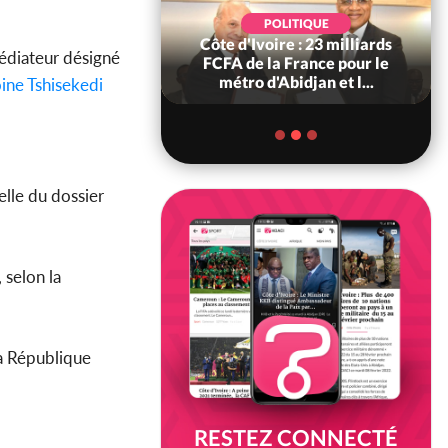
POLITIQUE
POLITIQUE
re : Décrispation ?
Côte d'Ivoire : 23 milliards
médiateur désigné
ou Traoré ex
FCFA de la France pour le
 de Soro a recou...
métro d'Abidjan et l...
oine Tshisekedi
elle du dossier
 selon la
la République
RESTEZ CONNECTÉ