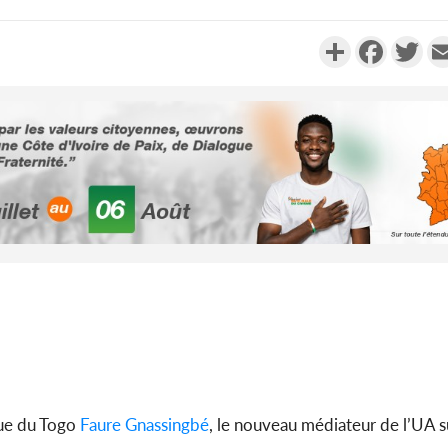
Partager
Faceboo
Twi
Côte d'Ivoi
Alassane 
la gr
Côte 
anni
l'indépe
Ouatt
gue du Togo
Faure Gnassingbé
, le nouveau médiateur de l’UA su