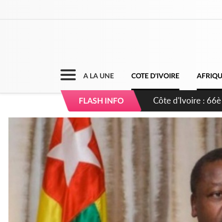
A LA UNE
COTE D'IVOIRE
AFRIQ
Côte d'Ivoire : À A
FLASH INFO
développement de