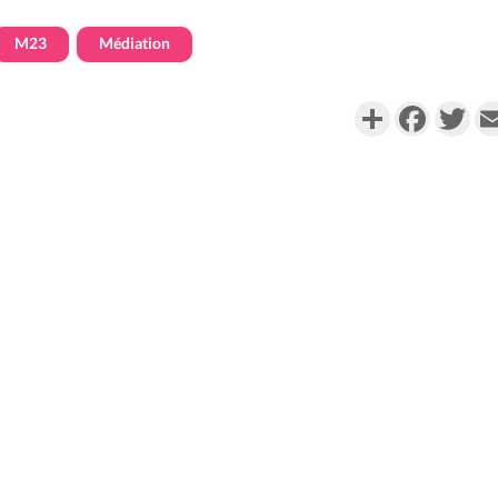
M23
Médiation
Partager
Faceboo
Twi