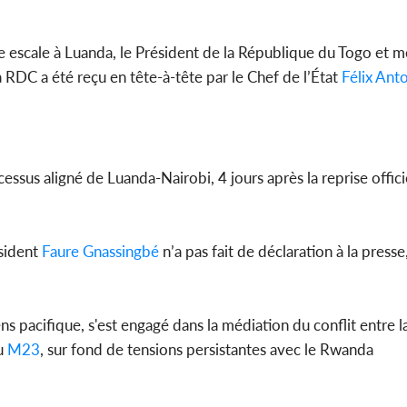
Côte d'Ivoi
e escale à Luanda, le Président de la République du Togo et 
Mamad
conseiller
 la RDC a été reçu en tête-à-tête par le Chef de l’État
Félix Ant
ssus aligné de Luanda-Nairobi, 4 jours après la reprise offici
ésident
Faure Gnassingbé
n’a pas fait de déclaration à la presse,
ns pacifique, s'est engagé dans la médiation du conflit entre 
u
M23
, sur fond de tensions persistantes avec le Rwanda