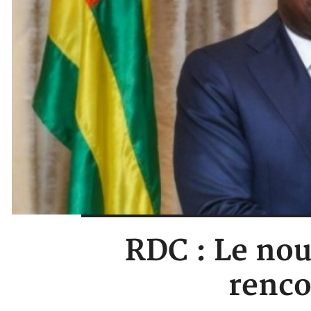
RDC : Le no
renco