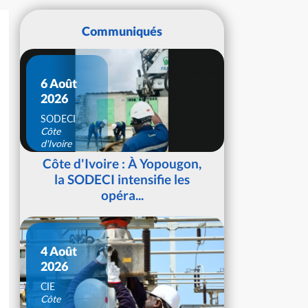
Communiqués
6 Août
2026
SODECI
Côte
d'Ivoire
Côte d'Ivoire : À Yopougon,
la SODECI intensifie les
opéra...
4 Août
2026
CIE
Côte