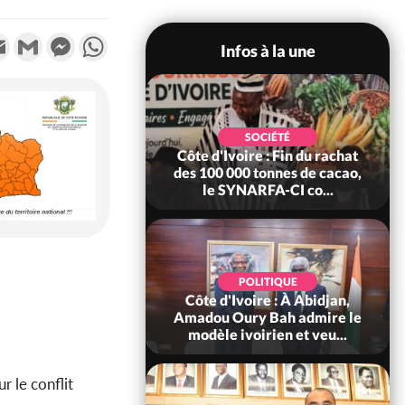
k
tter
Email
Gmail
Messenger
WhatsApp
Infos à la une
POLITIQUE
SOCIÉTÉ
re : Fête nationale,
Côte d'Ivoire : Fin du rachat
Ouattara accorde
des 100 000 tonnes de cacao,
âce à 4 661...
le SYNARFA-CI co...
POLITIQUE
d'Ivoire : 66è
POLITIQUE
versaire de
Côte d'Ivoire : À Abidjan,
ndance, Alassane
Amadou Oury Bah admire le
ara prome...
modèle ivoirien et veu...
r le conflit