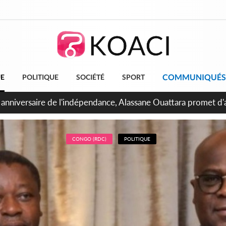
COMMUNIQUÉS
UE
POLITIQUE
SOCIÉTÉ
SPORT
bidjan, Amadou Oury Bah admire le modèle ivoirien et veut s'e
 la Guinée
CONGO (RDC)
POLITIQUE