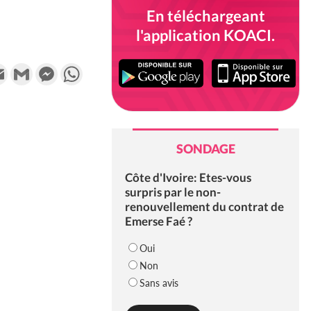
En téléchargeant
l'application KOACI.
k
tter
Email
Gmail
Messenger
WhatsApp
SONDAGE
Côte d'Ivoire: Etes-vous
surpris par le non-
renouvellement du contrat de
Emerse Faé ?
Oui
Non
Sans avis