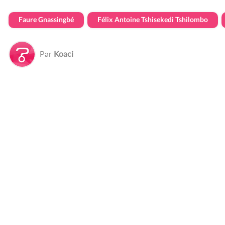
Faure Gnassingbé
Félix Antoine Tshisekedi Tshilombo
Par
Koaci