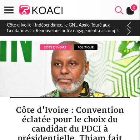
0
Sierra Leone : Un projet de réforme constitutionnelle en
gestation, points clés des amendements, un exclu d'avance
CÔTE D'IVOIRE
POLITIQUE
Côte d'Ivoire : Convention
éclatée pour le choix du
candidat du PDCI à
présidentielle, Thiam fait