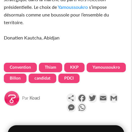
présidentielle. Le choix de
Yamoussoukro
s’impose
désormais comme une boussole pour l’ensemble du
territoire.
Donatien Kautcha, Abidjan
Convention
Thiam
KKP
Yamoussoukro
Billon
candidat
PDCI
Partager
Facebook
Twitter
Email
Gmail
Par
Koaci
Messenger
WhatsApp