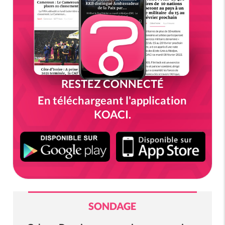
RESTEZ CONNECTÉ
En téléchargeant l'application
KOACI.
SONDAGE