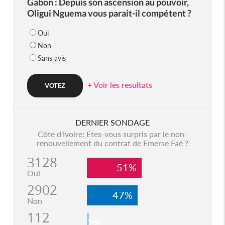
Gabon : Depuis son ascension au pouvoir,
Oligui Nguema vous parait-il compétent ?
Oui
Non
Sans avis
+ Voir les resultats
DERNIER SONDAGE
Côte d'Ivoire: Etes-vous surpris par le non-
renouvellement du contrat de Emerse Faé ?
3128
51%
Oui
2902
47%
Non
112
2%