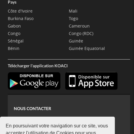
Pays
Côte d'Ivoire
Mali
Burkina Faso
Togo
Gabon
Cameroun
Congo
Congo (RDC)
Sénégal
Guinée
Bénin
Guinée Equatorial
Télécharger l'application KOACI
NOUS CONTACTER
contact@koaci.com
koaci@yahoo.fr
En poursuivant votre navigation sur ce site, vous
acceptez l'utilisation de Cookies pour vous