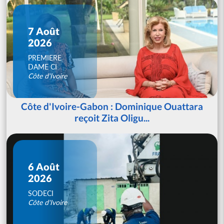
7 Août
2026
PREMIERE
DAME CI
Côte d'Ivoire
Côte d'Ivoire-Gabon : Dominique Ouattara
reçoit Zita Oligu...
6 Août
2026
SODECI
Côte d'Ivoire