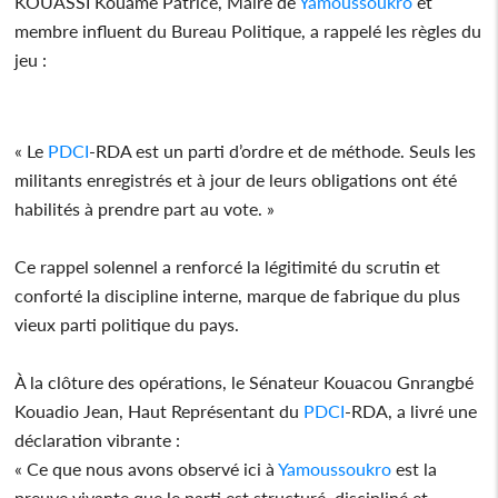
KOUASSI Kouamé Patrice, Maire de
Yamoussoukro
et
membre influent du Bureau Politique, a rappelé les règles du
jeu :
« Le
PDCI
-RDA est un parti d’ordre et de méthode. Seuls les
militants enregistrés et à jour de leurs obligations ont été
habilités à prendre part au vote. »
Ce rappel solennel a renforcé la légitimité du scrutin et
conforté la discipline interne, marque de fabrique du plus
vieux parti politique du pays.
À la clôture des opérations, le Sénateur Kouacou Gnrangbé
Kouadio Jean, Haut Représentant du
PDCI
-RDA, a livré une
déclaration vibrante :
« Ce que nous avons observé ici à
Yamoussoukro
est la
preuve vivante que le parti est structuré, discipliné et