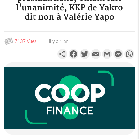
l'unanimité, KKP de Yakro
dit non à Valérie Yapo
7137 Vues
Il y a 1 an
Partager
Facebook
Twitter
Email
Gmail
Messen
W