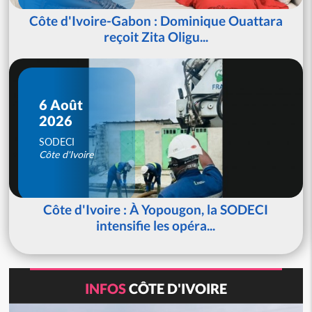
Côte d'Ivoire-Gabon : Dominique Ouattara
reçoit Zita Oligu...
6 Août
2026
SODECI
Côte d'Ivoire
Côte d'Ivoire : À Yopougon, la SODECI
intensifie les opéra...
INFOS
CÔTE D'IVOIRE