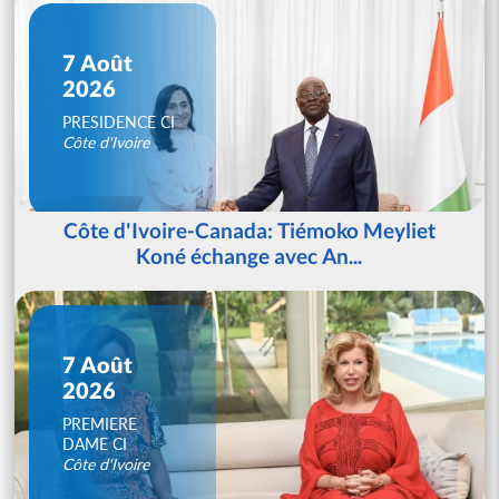
7 Août
2026
PRESIDENCE CI
Côte d'Ivoire
Côte d'Ivoire-Canada: Tiémoko Meyliet
Koné échange avec An...
7 Août
2026
PREMIERE
DAME CI
Côte d'Ivoire