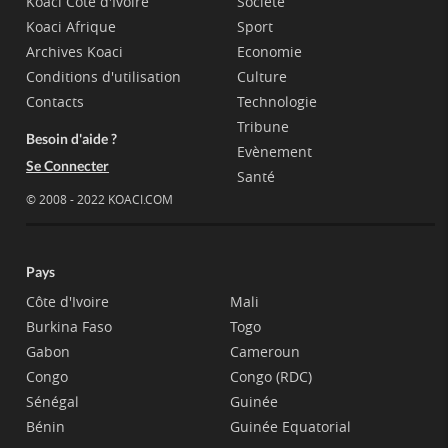
Koaci Côte d'Ivoire
Société
Koaci Afrique
Sport
Archives Koaci
Economie
Conditions d'utilisation
Culture
Contacts
Technologie
Tribune
Besoin d'aide ?
Evènement
Se Connecter
Santé
© 2008 - 2022 KOACI.COM
Pays
Côte d'Ivoire
Mali
Burkina Faso
Togo
Gabon
Cameroun
Congo
Congo (RDC)
Sénégal
Guinée
Bénin
Guinée Equatorial