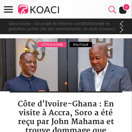
0
Sierra Leone : Un projet de réforme constitutionnelle en
gestation, points clés des amendements, un exclu d'avance
CÔTE D'IVOIRE
POLITIQUE
Côte d'Ivoire-Ghana : En
visite à Accra, Soro a été
reçu par John Mahama et
trouve dommage que