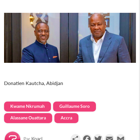
Donatien Kautcha, Abidjan
Kwame Nkrumah
Guillaume Soro
Alassane Ouattara
Accra
Partager
Facebook
Twitter
Email
Gmail
Par
Koaci