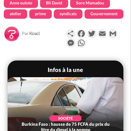
Anne ouloto
Bli David
Soro Mamadou
atelier
prime
syndicats
Gouvernement
Partager
Facebook
Twitter
Email
Gmail
Par
Koaci
Messenger
WhatsApp
Infos à la une
SOCIÉTÉ
Burkina Faso : hausse de 75 FCFA du prix du
litre du diesel à la pompe