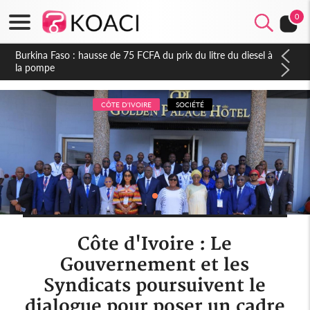
0
Cameroun : Accusé de tentative de coup d'Etat, Sani
Mouhamadou contre-attaque, la DGRE de l'ex-directeur Eko
Eko dément à son tour
CÔTE D'IVOIRE
SOCIÉTÉ
Côte d'Ivoire : Le
Gouvernement et les
Syndicats poursuivent le
dialogue pour poser un cadre