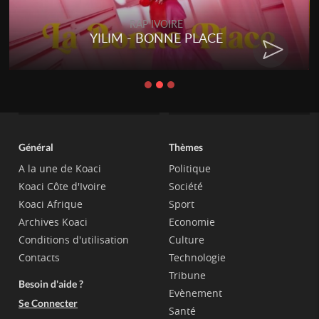
RAP IVOIRE
YILIM - BONNE PLACE
Général
Thèmes
A la une de Koaci
Politique
Koaci Côte d'Ivoire
Société
Koaci Afrique
Sport
Archives Koaci
Economie
Conditions d'utilisation
Culture
Contacts
Technologie
Tribune
Besoin d'aide ?
Evènement
Se Connecter
Santé