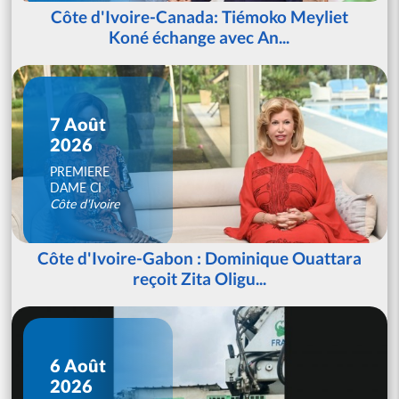
Côte d'Ivoire-Canada: Tiémoko Meyliet
Koné échange avec An...
7 Août
2026
PREMIERE
DAME CI
Côte d'Ivoire
Côte d'Ivoire-Gabon : Dominique Ouattara
reçoit Zita Oligu...
6 Août
2026