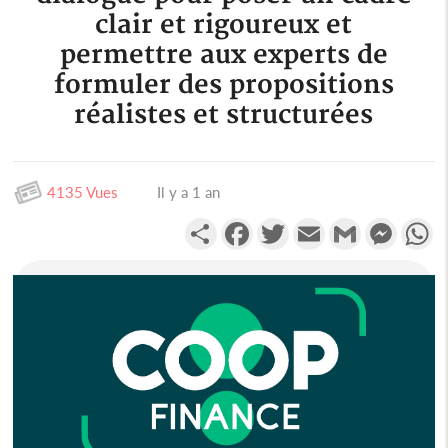
clair et rigoureux et
permettre aux experts de
formuler des propositions
réalistes et structurées
4135 Vues
Il y a 1 an
Partager
Facebook
Twitter
Email
Gmail
Messen
W