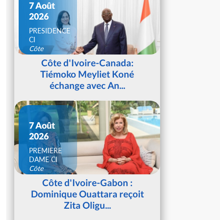
7 Août
2026
PRESIDENCE
CI
Côte
d'Ivoire
Côte d'Ivoire-Canada:
Tiémoko Meyliet Koné
échange avec An...
7 Août
2026
PREMIERE
DAME CI
Côte
d'Ivoire
Côte d'Ivoire-Gabon :
Dominique Ouattara reçoit
Zita Oligu...