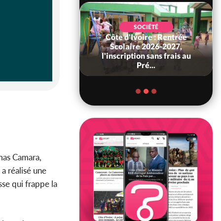
SOCIÉTÉ
Côte d'Ivoire : Rentrée
POLITIQUE
 Décès à 86 ans de
Scolaire 2026-2027,
rou Sanda pilier
l'inscription sans frais au
il constituti...
Pré...
omas Camara,
, a réalisé une
esse qui frappe la