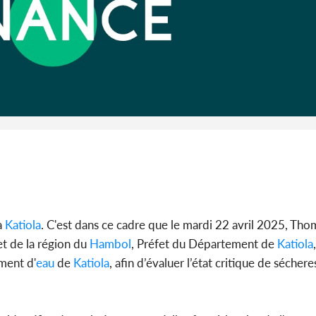
Cameroun :
BAH Ouma
du conse
à
Katiola
. C'est dans ce cadre que le mardi 22 avril 2025, Th
t de la région du
Hambol
, Préfet du Département de
Katiola
ement d'
eau
de
Katiola
, afin d’évaluer l’état critique de sécher