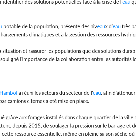
entifier des solutions potentielles face à la crise de l'
eau
qu
u
potable de la population, présente des niv
eau
x d'
eau
très ba
x changements climatiques et à la gestion des ressources hydriq
situation et rassurer les populations que des solutions durab
uligné l'importance de la collaboration entre les autorités lo
Hambol
a réuni les acteurs du secteur de l'
eau
, afin d'atténuer
par camions citernes a été mise en place.
ué grâce aux forages installés dans chaque quartier de la ville
ent, depuis 2015, de soulager la pression sur le barrage et d
 cette ressource essentielle, même en pleine saison sèche où il