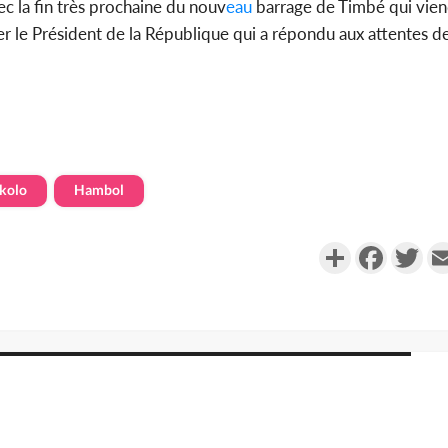
vec la fin très prochaine du nouv
eau
barrage de Timbé qui vien
cier le Président de la République qui a répondu aux attentes 
kolo
Hambol
Partager
Faceboo
Twi