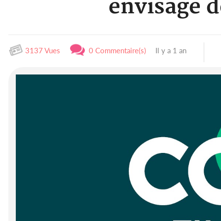
envisage d
3137 Vues
0 Commentaire(s)
Il y a 1 an