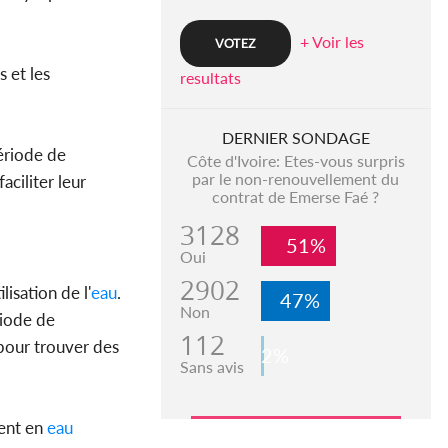
+ Voir les
es et les
resultats
DERNIER SONDAGE
période de
Côte d'Ivoire: Etes-vous surpris
par le non-renouvellement du
ciliter leur
contrat de Emerse Faé ?
3128
51%
Oui
2902
lisation de l'
eau
.
47%
Non
riode de
112
 pour trouver des
2%
Sans avis
ment en
eau