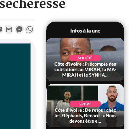
 sécheresse
k
tter
Email
Gmail
Messenger
WhatsApp
Infos à la une
POLITIQUE
d'Ivoire : 66e
SOCIÉTÉ
versaire de
Côte d'Ivoire : Précompte des
ance, les Forces de
cotisations au MIRAH, la MA-
fense e...
MIRAH et le SYNHA...
SOCIÉTÉ
SPORT
voire : Ouattara
Côte d'Ivoire : De retour chez
 sanctions contre
les Eléphants, Renard : « Nous
erpissements i...
devons être e...