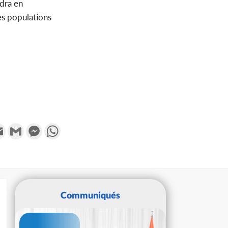
dra en
des populations
k
tter
Email
Gmail
Messenger
WhatsApp
Communiqués