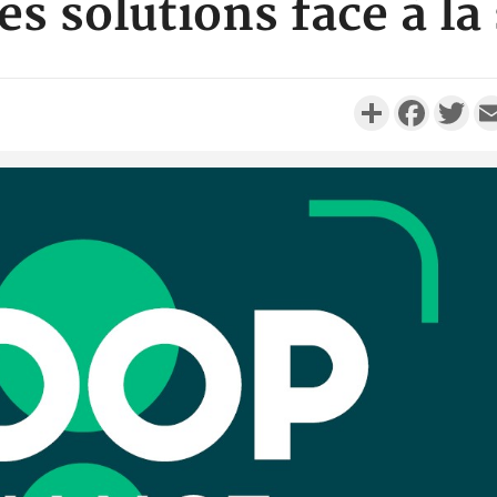
es solutions face à la
Partager
Faceboo
Twi
Côte 
anni
l'Indépend
Dé
Côte d'I
promet des
les dégu