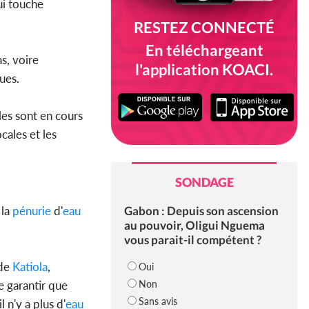
i touche
RESTEZ CONNECTÉ
En téléchargeant
s, voire
l'application KOACI.
ues.
les sont en cours
cales et les
SONDAGE
Gabon : Depuis son ascension
 la
pénurie
d'
eau
au pouvoir, Oligui Nguema
vous parait-il compétent ?
 de
Katiola
,
Oui
Non
e garantir que
Sans avis
 n'y a plus d'
eau