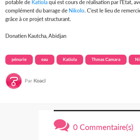
potable de
Katiola
qui est cours de réalisation par l'État, a
complément du barrage de
Nikolo
. C'est le lieu de remer
grâce à ce projet structurant.
Donatien Kautcha, Abidjan
pénurie
eau
Katiola
Thmas Camara
Ni
Par
Koaci
0 Commentaire(s)