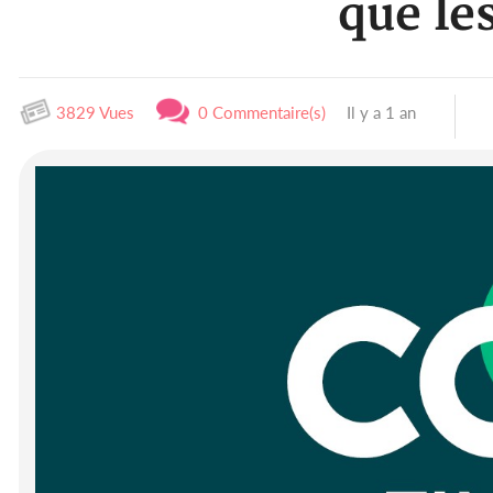
que le
3829 Vues
0 Commentaire(s)
Il y a 1 an