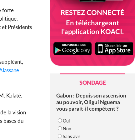
e forte
RESTEZ CONNECTÉ
olitique.
En téléchargeant
 et Présidents
l'application KOACI.
 suppléant,
Alassane
SONDAGE
Gabon : Depuis son ascension
M. Kolaté.
au pouvoir, Oligui Nguema
vous parait-il compétent ?
de la vision
es bases du
Oui
Non
Sans avis