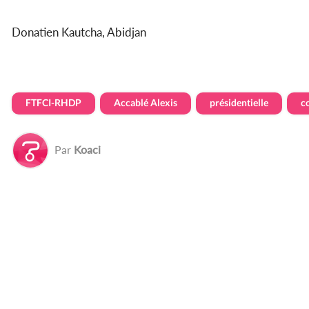
Donatien Kautcha, Abidjan
FTFCI-RHDP
Accablé Alexis
présidentielle
c
Par
Koaci