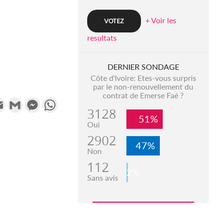
+ Voir les
resultats
DERNIER SONDAGE
Côte d'Ivoire: Etes-vous surpris
par le non-renouvellement du
contrat de Emerse Faé ?
k
tter
Email
Gmail
Messenger
WhatsApp
3128
51%
Oui
2902
47%
Non
112
2%
Sans avis