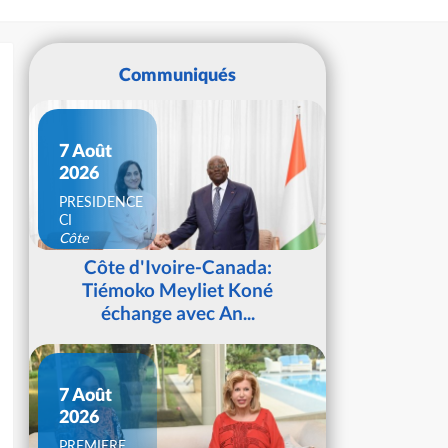
Communiqués
7 Août
2026
PRESIDENCE
CI
Côte
d'Ivoire
Côte d'Ivoire-Canada:
Tiémoko Meyliet Koné
échange avec An...
7 Août
2026
PREMIERE