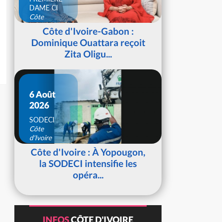
DAME CI
Côte
d'Ivoire
Côte d'Ivoire-Gabon :
Dominique Ouattara reçoit
Zita Oligu...
6 Août
2026
SODECI
Côte
d'Ivoire
Côte d'Ivoire : À Yopougon,
la SODECI intensifie les
opéra...
INFOS
CÔTE D'IVOIRE