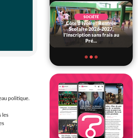
SOCIÉTÉ
Côte d'Ivoire : Rentrée
POLITIQUE
 Décès à 86 ans de
Scolaire 2026-2027,
rou Sanda pilier
l'inscription sans frais au
il constituti...
Pré...
eau politique.
 les
es