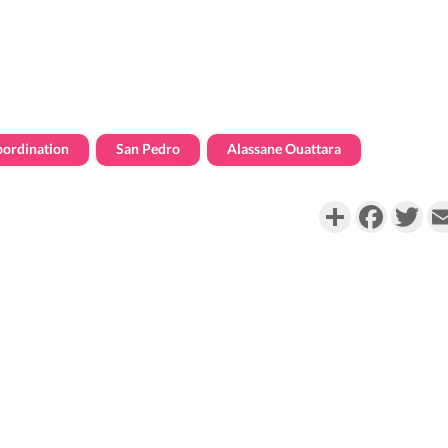
oordination
San Pedro
Alassane Ouattara
Partager
Faceboo
Twi