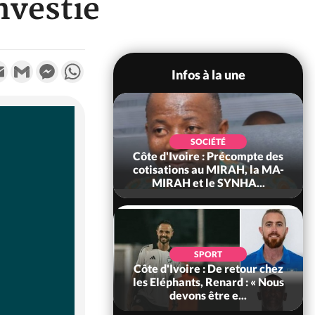
nvestie
k
tter
Email
Gmail
Messenger
WhatsApp
Infos à la une
POLITIQUE
d'Ivoire : 66e
SOCIÉTÉ
versaire de
Côte d'Ivoire : Précompte des
ance, les Forces de
cotisations au MIRAH, la MA-
fense e...
MIRAH et le SYNHA...
SOCIÉTÉ
SPORT
voire : Ouattara
Côte d'Ivoire : De retour chez
 sanctions contre
les Eléphants, Renard : « Nous
erpissements i...
devons être e...