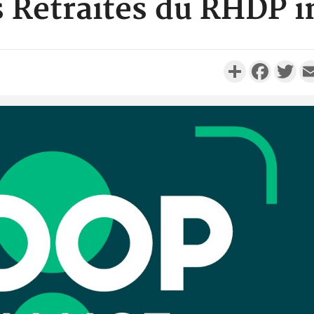
s Retraités du RHDP i
Partager
Faceboo
Twi
Côte 
anni
l'Indépend
Dé
Côte d'I
promet des
les dégu