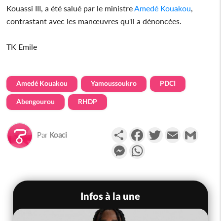
Kouassi III, a été salué par le ministre
Amedé Kouakou
,
contrastant avec les manœuvres qu'il a dénoncées.
TK Emile
Amedé Kouakou
Yamoussoukro
PDCI
Abengourou
RHDP
Partager
Facebook
Twitter
Email
Gmail
Par
Koaci
Messenger
WhatsApp
Infos à la une