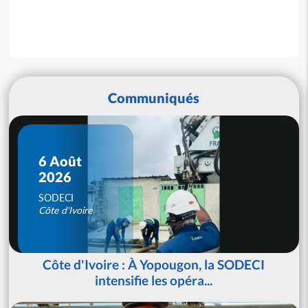
Communiqués
6 Août
2026
SODECI
Côte d'Ivoire
Côte d'Ivoire : À Yopougon, la SODECI
intensifie les opéra...