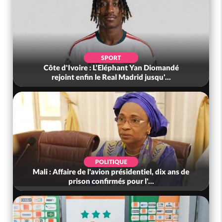
SPORT
Côte d'Ivoire : L'Eléphant Yan Diomandé
rejoint enfin le Real Madrid jusqu'...
POLITIQUE
Mali : Affaire de l'avion présidentiel, dix ans de
prison confirmés pour l'...