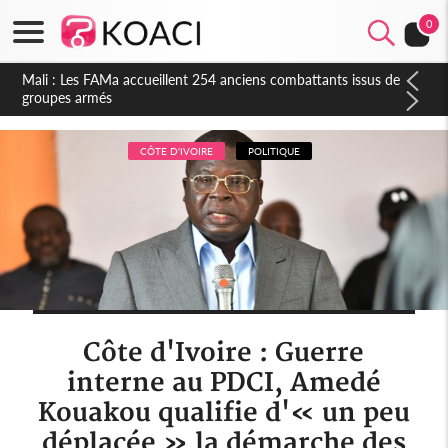
0
Côte d'Ivoire : Election FIF, le frère de feu Sidy Diallo se lance
dans la course
CÔTE D'IVOIRE
POLITIQUE
Côte d'Ivoire : Guerre
interne au PDCI, Amedé
Kouakou qualifie d'« un peu
déplacée » la démarche des