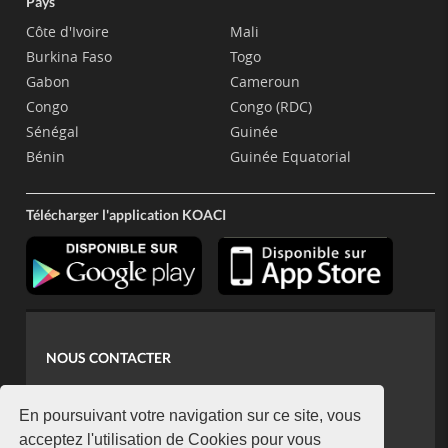
Pays
Côte d'Ivoire
Mali
Burkina Faso
Togo
Gabon
Cameroun
Congo
Congo (RDC)
Sénégal
Guinée
Bénin
Guinée Equatorial
Télécharger l'application KOACI
NOUS CONTACTER
contact@koaci.com
koaci@yahoo.fr
En poursuivant votre navigation sur ce site, vous
+225 07 08 85 52 93
acceptez l'utilisation de Cookies pour vous