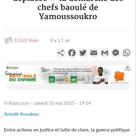
chefs baoulé de
Yamoussoukro
11522 Vues
Il y a 1 an
Partager
Facebook
Twitter
Email
Gmail
Messen
W
© Koaci.com - samedi 10 mai 2025 - 19:54
Amedé Kouakou
Entre actions en justice et lutte de clans, la guerre politique