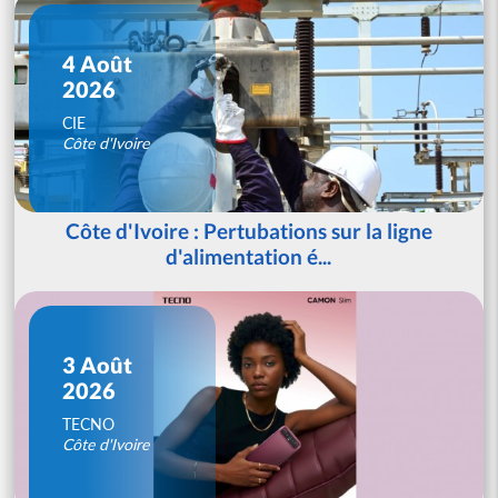
4 Août
2026
CIE
Côte d'Ivoire
Côte d'Ivoire : Pertubations sur la ligne
d'alimentation é...
3 Août
2026
TECNO
Côte d'Ivoire