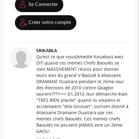
Se Connecter
Créer votre compte
SRIKABLA
Qu'est ce que vous(Amedié Kouakou) avez
DIT quand ces memes Chefs Baoulés se
sont MASSIVEMENT réunis pour donner
leurs voix du grand V-Baoulé á Allassane
DRAMANE Ouattara pendant le 2eme tour
des élections de 2010 contre Gbagbo
laurent????>>> En 2010, leur démarche était
"TRES BIEN placée" quand ils votaient et
acclamaient "Alla Gnissan", surnom donné á
Allassane Dramane Ouattara par ces
memes chefs Baoulés. Ces memes chefs
Baoulés ne peuvent JAMAIS etre un 2eme
GAOU..
il y a 1 an