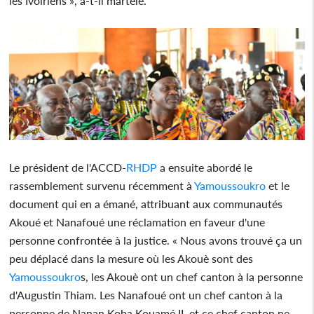
les Ivoiriens », a-t-il martelé.
Le président de l'ACCD-
RHDP
a ensuite abordé le
rassemblement survenu récemment à
Yamoussoukro
et le
document qui en a émané, attribuant aux communautés
Akoué et Nanafoué une réclamation en faveur d'une
personne confrontée à la justice. « Nous avons trouvé ça un
peu déplacé dans la mesure où les Akouè sont des
Yamoussoukro
s, les Akouè ont un chef canton à la personne
d'Augustin Thiam. Les Nanafoué ont un chef canton à la
personne de Nanan Koba Kouamé II, et ce chef canton ne