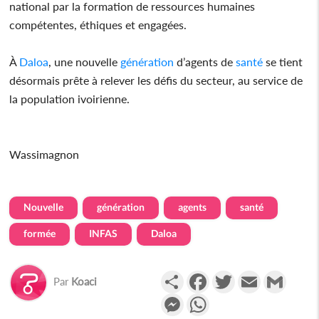
national par la formation de ressources humaines
compétentes, éthiques et engagées.
À
Daloa
, une nouvelle
génération
d’agents de
santé
se tient
désormais prête à relever les défis du secteur, au service de
la population ivoirienne.
Wassimagnon
Nouvelle
génération
agents
santé
formée
INFAS
Daloa
Partager
Facebook
Twitter
Email
Gmail
Par
Koaci
Messenger
WhatsApp