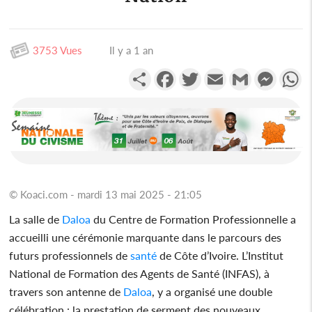
3753 Vues
Il y a 1 an
Partager
Facebook
Twitter
Email
Gmail
Messen
W
© Koaci.com - mardi 13 mai 2025 - 21:05
La salle de
Daloa
du Centre de Formation Professionnelle a
accueilli une cérémonie marquante dans le parcours des
futurs professionnels de
santé
de Côte d’Ivoire. L’Institut
National de Formation des Agents de Santé (INFAS), à
travers son antenne de
Daloa
, y a organisé une double
célébration : la prestation de serment des nouveaux