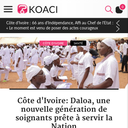
0
Côte d'Ivoire-Burkina : La CCI-BF désire instaurer un échange
constant avec Abidjan pour favoriser l'amélioration continue
de leurs liens avec la plateforme portuaire
CÔTE D'IVOIRE
SANTÉ
Côte d'Ivoire: Daloa, une
nouvelle génération de
soignants prête à servir la
Nation