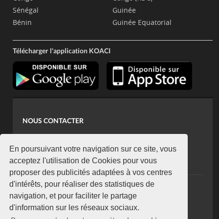
Sénégal
Guinée
Bénin
Guinée Equatorial
Télécharger l'application KOACI
NOUS CONTACTER
contact@koaci.com
koaci@yahoo.fr
En poursuivant votre navigation sur ce site, vous
+225 07 08 85 52 93
acceptez l'utilisation de Cookies pour vous
proposer des publicités adaptées à vos centres
d'intérêts, pour réaliser des statistiques de
NEWSLETTER
navigation, et pour faciliter le partage
Restez connecté via notre newsletter
d'information sur les réseaux sociaux.
S'abonner