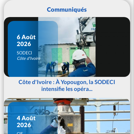
Communiqués
6 Août
2026
SODECI
Côte d'Ivoire
Côte d'Ivoire : À Yopougon, la SODECI
intensifie les opéra...
4 Août
2026
CIE