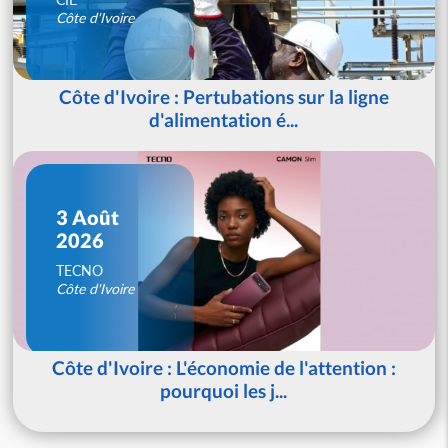
Côte d'Ivoire
Côte d'Ivoire : Pertubations sur la ligne
d'alimentation é...
3 Août
2026
TECNO
Côte d'Ivoire
Côte d'Ivoire : L'économie de l'attention :
pourquoi les j...