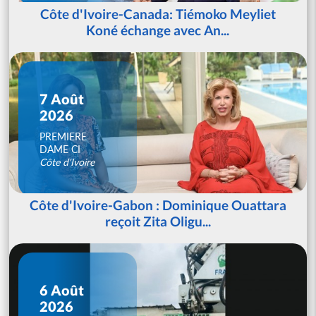
Côte d'Ivoire-Canada: Tiémoko Meyliet
Koné échange avec An...
7 Août
2026
PREMIERE
DAME CI
Côte d'Ivoire
Côte d'Ivoire-Gabon : Dominique Ouattara
reçoit Zita Oligu...
6 Août
2026