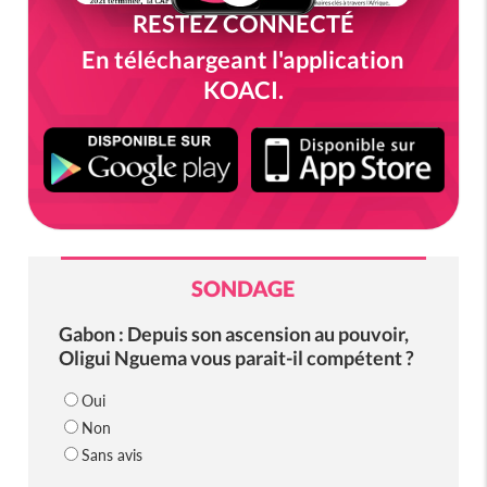
RESTEZ CONNECTÉ
En téléchargeant l'application
KOACI.
SONDAGE
Gabon : Depuis son ascension au pouvoir,
Oligui Nguema vous parait-il compétent ?
Oui
Non
Sans avis