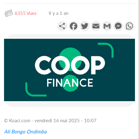
6355 Vues
Il y a 1 an
Partager
Facebook
Twitter
Email
Gmail
Messen
W
© Koaci.com - vendredi 16 mai 2025 - 10:07
Ali Bongo Ondimba