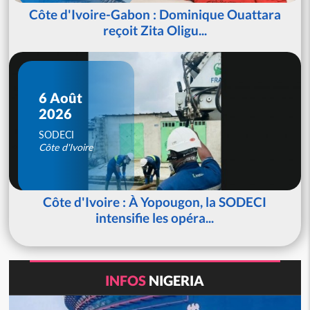
Côte d'Ivoire-Gabon : Dominique Ouattara
reçoit Zita Oligu...
6 Août
2026
SODECI
Côte d'Ivoire
Côte d'Ivoire : À Yopougon, la SODECI
intensifie les opéra...
INFOS
NIGERIA