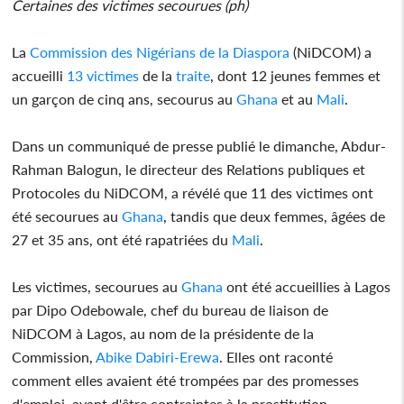
Certaines des victimes secourues (ph)
La
Commission des Nigérians de la Diaspora
(NiDCOM) a
accueilli
13 victimes
de la
traite
, dont 12 jeunes femmes et
un garçon de cinq ans, secourus au
Ghana
et au
Mali
.
Dans un communiqué de presse publié le dimanche, Abdur-
Rahman Balogun, le directeur des Relations publiques et
Protocoles du NiDCOM, a révélé que 11 des victimes ont
été secourues au
Ghana
, tandis que deux femmes, âgées de
27 et 35 ans, ont été rapatriées du
Mali
.
Les victimes, secourues au
Ghana
ont été accueillies à Lagos
par Dipo Odebowale, chef du bureau de liaison de
NiDCOM à Lagos, au nom de la présidente de la
Commission,
Abike Dabiri-Erewa
. Elles ont raconté
comment elles avaient été trompées par des promesses
d'emploi, avant d'être contraintes à la prostitution.