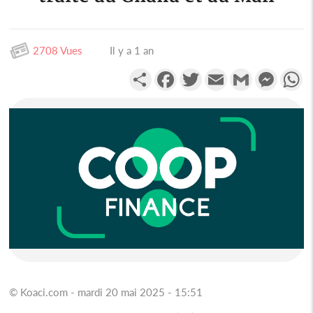
2708 Vues
Il y a 1 an
Partager
Facebook
Twitter
Email
Gmail
Messen
W
© Koaci.com - mardi 20 mai 2025 - 15:51