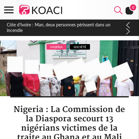
0
Côte d'Ivoire : Séileu, la célébration de la fête nationale
transformée en vaste campagne contre les produits
dépigmentants dangereux
NIGERIA
SOCIÉTÉ
Nigeria : La Commission de
la Diaspora secourt 13
nigérians victimes de la
traite au Ghana et au Mali