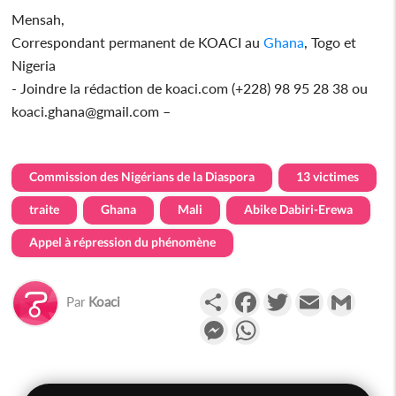
Mensah,
Correspondant permanent de KOACI au
Ghana
, Togo et
Nigeria
- Joindre la rédaction de koaci.com (+228) 98 95 28 38 ou
koaci.ghana@gmail.com –
Commission des Nigérians de la Diaspora
13 victimes
traite
Ghana
Mali
Abike Dabiri-Erewa
Appel à répression du phénomène
Partager
Facebook
Twitter
Email
Gmail
Par
Koaci
Messenger
WhatsApp