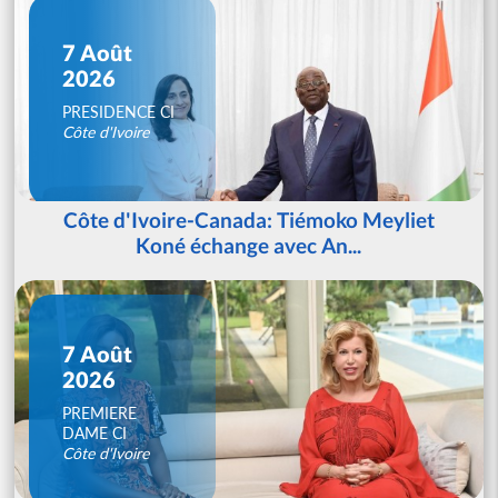
7 Août
2026
PRESIDENCE CI
Côte d'Ivoire
Côte d'Ivoire-Canada: Tiémoko Meyliet
Koné échange avec An...
7 Août
2026
PREMIERE
DAME CI
Côte d'Ivoire