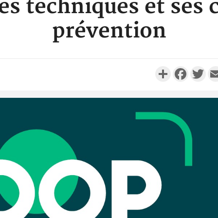
s techniques et ses c
prévention
Partager
Faceboo
Twi
Camero
d'absenc
Iyodi ap
Côte d'I