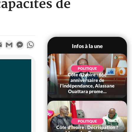
apacités de
k
tter
Email
Gmail
Messenger
WhatsApp
Infos à la une
POLITIQUE
POLITIQUE
un : 61 jours
Côte d'Ivoire : 66è
e de Biya, Hiram
anniversaire de
pelle le conseil
l'indépendance, Alassane
const...
Ouattara prome...
SOCIÉTÉ
POLITIQUE
voire : Ouattara
Côte d'Ivoire : Décrispation ?