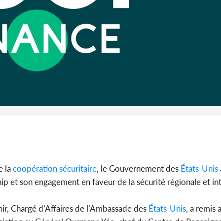
promet des
les dégu
Côte d'Ivoi
Alassane 
la gr
 la
coopération
sécuritaire
, le Gouvernement des
États-Unis
ip et son engagement en faveur de la sécurité régionale et int
nir, Chargé d’Affaires de l’Ambassade des
États-Unis
, a remis