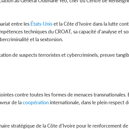
réciation au Général Ousmane Yéo, chef du Centre de Renseig
nariat entre les
États-Unis
et la Côte d’Ivoire dans la lutte cont
compétences techniques du CROAT, sa capacité d’analyse et son
rcriminalité et la sextorsion.
station de suspects terroristes et cybercriminels, preuve tangib
njointes contre toutes les formes de menaces transnationales. 
aveur de la
coopération
internationale, dans le plein respect d
aire stratégique de la Côte d’Ivoire pour le renforcement de 