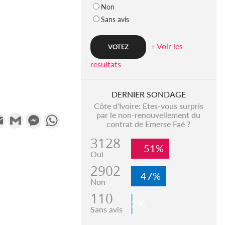
Non
Sans avis
+ Voir les
resultats
DERNIER SONDAGE
Côte d'Ivoire: Etes-vous surpris
par le non-renouvellement du
k
tter
Email
Gmail
Messenger
WhatsApp
contrat de Emerse Faé ?
3128
51%
Oui
2902
47%
Non
110
2%
Sans avis