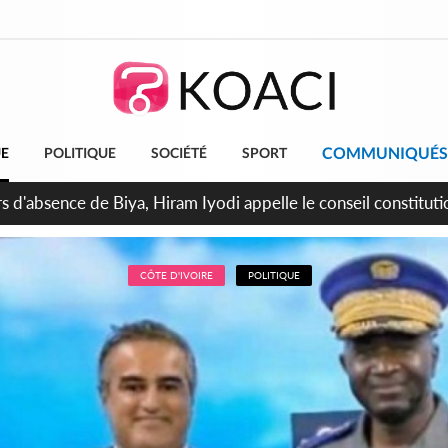
COMMUNIQUÉS
UE
POLITIQUE
SOCIÉTÉ
SPORT
n de la pagaille au PDCI-RDA, Lessiehi bannit les mouvements 
CÔTE D'IVOIRE
POLITIQUE