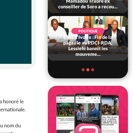
 sanctions contre
Mamadou Traoré ex
erpissements i...
conseiller de Soro a recou...
POLITIQUE
Côte d'Ivoire : Fin de la
POLITIQUE
re : Fête nationale,
pagaille au PDCI-RDA,
Ouattara accorde
Lessiehi bannit les
âce à 4 661...
mouveme...
a honoré le
ernationale.
 au nom du