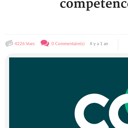
compétence
4226 Vues
0 Commentaire(s)
Il y a 1 an