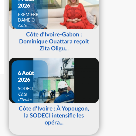
2026
PREMIERE
DAME CI
Côte
d'Ivoire
Côte d'Ivoire-Gabon :
Dominique Ouattara reçoit
Zita Oligu...
6 Août
2026
SODECI
Côte
d'Ivoire
Côte d'Ivoire : À Yopougon,
la SODECI intensifie les
opéra...