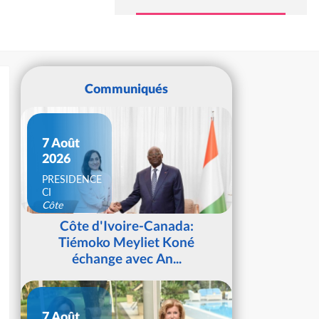
Communiqués
7 Août
2026
PRESIDENCE
CI
Côte
d'Ivoire
Côte d'Ivoire-Canada:
Tiémoko Meyliet Koné
échange avec An...
7 Août