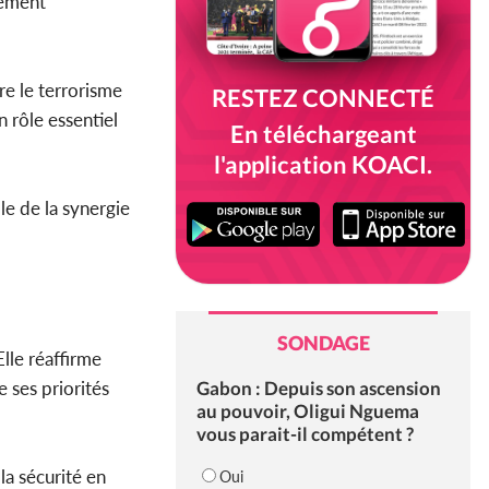
nement
re le terrorisme
RESTEZ CONNECTÉ
 rôle essentiel
En téléchargeant
l'application KOACI.
le de la synergie
SONDAGE
Elle réaffirme
Gabon : Depuis son ascension
e ses priorités
au pouvoir, Oligui Nguema
vous parait-il compétent ?
la sécurité en
Oui