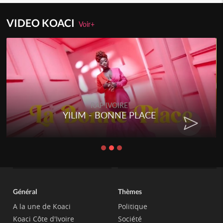
VIDEO KOACI
Voir+
RAP IVOIRE
YILIM - BONNE PLACE
Général
Thèmes
A la une de Koaci
Politique
Koaci Côte d'Ivoire
Société