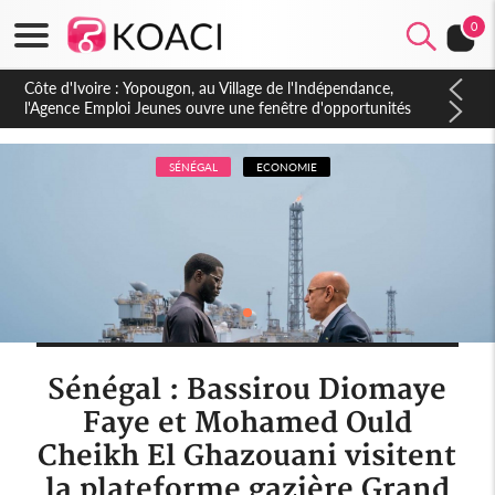
0
Côte d'Ivoire : CHU de Treichville, après la fronde, les agents
contractuels obtiennent un accord avec la direction sur les
arriérés du SMIG 2023
SÉNÉGAL
ECONOMIE
Sénégal : Bassirou Diomaye
Faye et Mohamed Ould
Cheikh El Ghazouani visitent
la plateforme gazière Grand