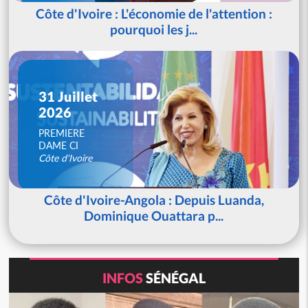
Côte d'Ivoire : L'économie de l'attention :
pourquoi les j...
31 Juillet
2026
PREMIERE
DAME CI
Côte d'Ivoire
Côte d'Ivoire-Angola : Depuis Luanda,
Dominique Ouattara p...
INFOS
SÉNÉGAL