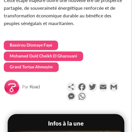
Cette étape majeure ouvre une nouvelle ère de prospérité
partagée, de souveraineté énergétique renforcée et de
transformation économique durable au bénéfice des
peuples sénégalais et mauritanien.
Bassirou Diomaye Faye
Mohamed Ould Cheikh El Ghazouani
Grand Tortue Ahmeyim
Partager
Facebook
Twitter
Email
Gmail
Par
Koaci
Messenger
WhatsApp
Infos à la une