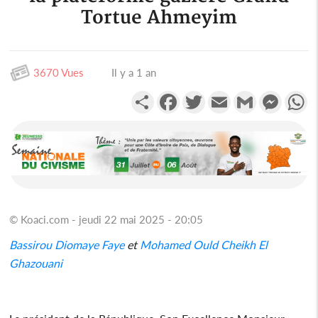
Tortue Ahmeyim
3670 Vues
Il y a 1 an
Partager
Facebook
Twitter
Email
Gmail
Messen
W
© Koaci.com - jeudi 22 mai 2025 - 20:05
Bassirou Diomaye Faye
et
Mohamed Ould Cheikh El
Ghazouani