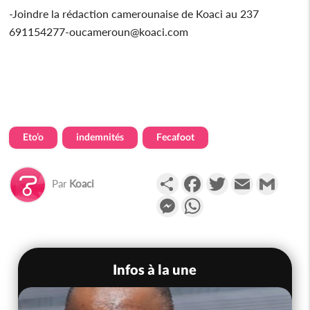
-Joindre la rédaction camerounaise de Koaci au 237
691154277-oucameroun@koaci.com
Eto’o
indemnités
Fecafoot
Partager
Facebook
Twitter
Email
Gmail
Par
Koaci
Messenger
WhatsApp
Infos à la une