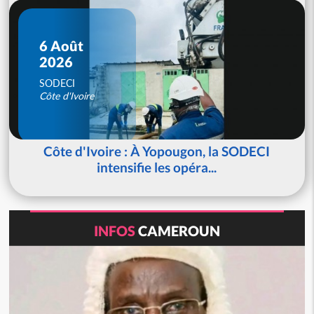
6 Août
2026
SODECI
Côte d'Ivoire
Côte d'Ivoire : À Yopougon, la SODECI
intensifie les opéra...
INFOS
CAMEROUN