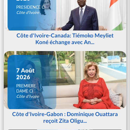
PRESIDENCE CI
Côte d'Ivoire
Côte d'Ivoire-Canada: Tiémoko Meyliet
Koné échange avec An...
7 Août
2026
PREMIERE
DAME CI
Côte d'Ivoire
Côte d'Ivoire-Gabon : Dominique Ouattara
reçoit Zita Oligu...