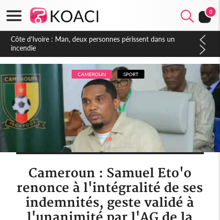
0
Côte d'Ivoire : Séileu, la célébration de la fête nationale
transformée en vaste campagne contre les produits
dépigmentants dangereux
CAMEROUN
SPORT
Cameroun : Samuel Eto'o
renonce à l'intégralité de ses
indemnités, geste validé à
l'unanimité par l'AG de la