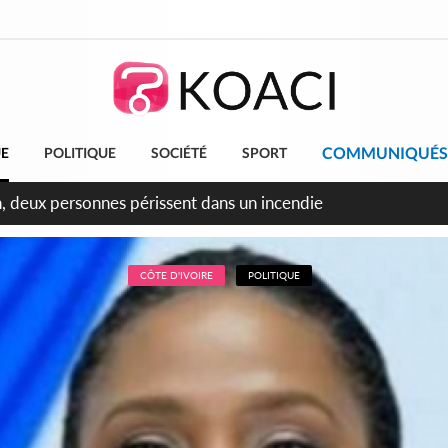
COMMUNIQUÉS
UE
POLITIQUE
SOCIÉTÉ
SPORT
leu, la célébration de la fête nationale transformée en vaste 
ngereux
CÔTE D'IVOIRE
POLITIQUE