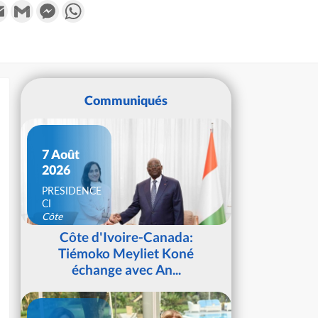
k
tter
Email
Gmail
Messenger
WhatsApp
Communiqués
7 Août
2026
PRESIDENCE
CI
Côte
d'Ivoire
Côte d'Ivoire-Canada:
Tiémoko Meyliet Koné
échange avec An...