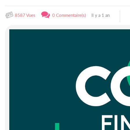
8587 Vues
0 Commentaire(s)
Il y a 1 an