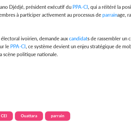
Dano Djédjé, président exécutif du
PPA-CI
, qui a réitéré la pos
s membres à participer activement au processus de
parrain
age, r
s électoral ivoirien, demande aux
candidat
s de rassembler un 
ur le
PPA-CI
, ce système devient un enjeu stratégique de mobi
la scène politique nationale.
CEI
Ouattara
parrain