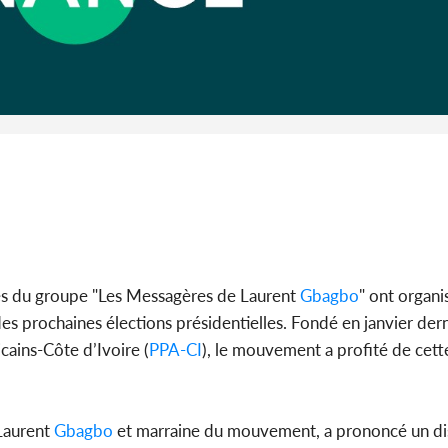
Côte 
anni
l'Indépend
Dé
es du groupe "Les Messagères de Laurent
Gbagbo
" ont organi
es prochaines élections présidentielles. Fondé en janvier der
icains-Côte d’Ivoire (
PPA-CI
), le mouvement a profité de cet
Laurent
Gbagbo
et marraine du mouvement, a prononcé un di