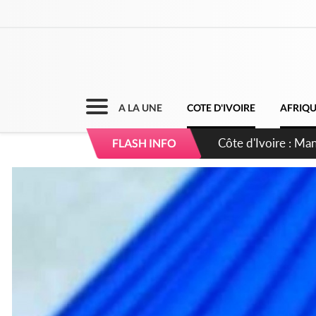
A LA UNE
COTE D'IVOIRE
AFRIQ
Côte d'Ivoire : Séi
FLASH INFO
dépigmentants da