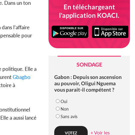
e. Dans un ton
En téléchargeant
l'application KOACI.
dans l’affaire
ispensable pour
SONDAGE
 politique. Elle a
Gabon : Depuis son ascension
aurent
Gbagbo
au pouvoir, Oligui Nguema
ctoire à
vous parait-il compétent ?
Oui
Non
onstitutionnel
Sans avis
Elle a aussi lancé
+ Voir les