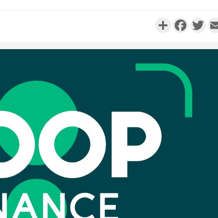
Partager
Faceboo
Twi
Côte d'I
personnes 
Côte d'Ivo
son coll
million