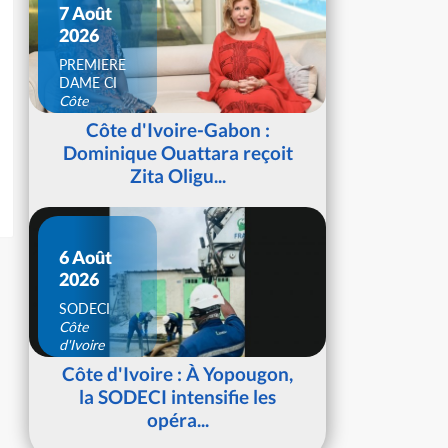
7 Août
2026
PREMIERE
DAME CI
Côte
d'Ivoire
Côte d'Ivoire-Gabon :
Dominique Ouattara reçoit
Zita Oligu...
6 Août
2026
SODECI
Côte
d'Ivoire
Côte d'Ivoire : À Yopougon,
la SODECI intensifie les
opéra...