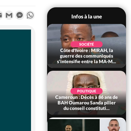
k
tter
Email
Gmail
Messenger
WhatsApp
Infos à la une
SOCIÉTÉ
SOCIÉTÉ
voire : Man, deux
Côte d'Ivoire : MIRAH, la
périssent dans un
guerre des communiqués
incendie
s'intensifie entre la MA-M...
SOCIÉTÉ
POLITIQUE
ire : Daloa, il tue
Cameroun : Décès à 86 ans de
ègue et cache 38
BAH Oumarou Sanda pilier
s dans une fo...
du conseil constituti...