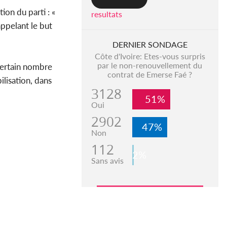
ition du parti : «
resultats
appelant le but
DERNIER SONDAGE
Côte d'Ivoire: Etes-vous surpris
par le non-renouvellement du
certain nombre
contrat de Emerse Faé ?
lisation, dans
3128
51%
Oui
2902
47%
Non
112
2%
Sans avis