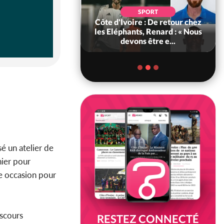
POLITIQUE
d'Ivoire : 66e
SPORT
versaire de
Côte d'Ivoire : De retour chez
ance, les Forces de
les Eléphants, Renard : « Nous
fense e...
devons être e...
sé un atelier de
nier pour
te occasion pour
scours
RESTEZ CONNECTÉ