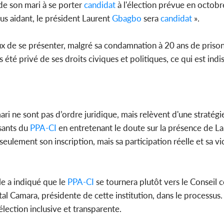
de son mari à se porter
candidat
à l'élection prévue en octobr
nous aidant, le président Laurent
Gbagbo
sera
candidat
».
x de se présenter, malgré sa condamnation à 20 ans de prison 
s été privé de ses droits civiques et politiques, ce qui est ind
ri ne sont pas d’ordre juridique, mais relèvent d'une stratégie
sants du
PPA-CI
en entretenant le doute sur la présence de L
s seulement son inscription, mais sa participation réelle et sa vi
lle a indiqué que le
PPA-CI
se tournera plutôt vers le Conseil c
al Camara, présidente de cette institution, dans le processus. 
lection inclusive et transparente.