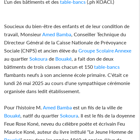
L'un des bâtiments et des
table-bancs
(.ph KOACI.)
Soucieux du bien-être des enfants et de leur condition de
travail, Monsieur
Amed Bamba
, Conseiller Technique du
Directeur Général de la Caisse Nationale de Prévoyance
Sociale (CNPS) et ancien élève du
Groupe Scolaire Annexe
au quartier
Sokoura
de
Bouaké
, a fait don de deux
bâtiments de trois classes chacun et 150
table-bancs
flambants neufs à son ancienne école primaire. C'était ce
lundi 26 mai 2025 au cours d'une sympathique cérémonie
organisée dans ledit établissement.
Pour l'histoire M.
Amed Bamba
est un fils de la ville de
Bouaké
, natif du quartier
Sokoura
. Il est le fils de la doyenne
Feue Rose Koné, neveu du célèbre poète et écrivain Feu
Maurice Koné, auteur du livre intitulé "Le Jeune Homme de
Bouaké
" paru dans les années 1960 et ancien élève de