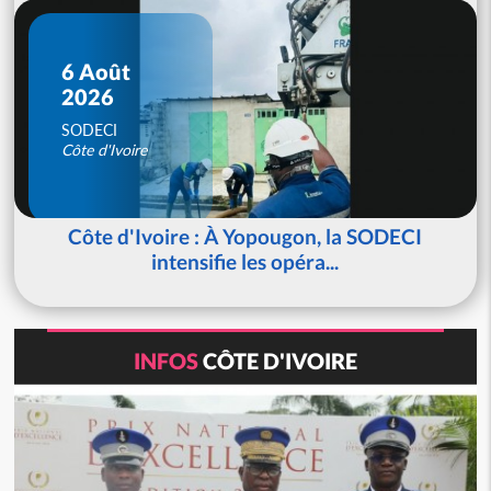
6 Août
2026
SODECI
Côte d'Ivoire
Côte d'Ivoire : À Yopougon, la SODECI
intensifie les opéra...
INFOS
CÔTE D'IVOIRE