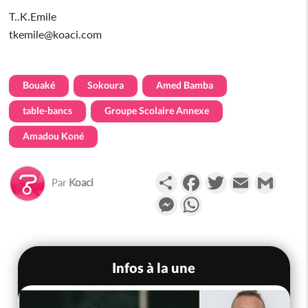
T..K.Emile
tkemile@koaci.com
Bouaké
Sokoura
Amed Bamba
table-bancs
Groupe Scolaire Annexe
Amadou Koné
Partager
Facebook
Twitter
Email
Gmail
Par
Koaci
Messenger
WhatsApp
Infos à la une