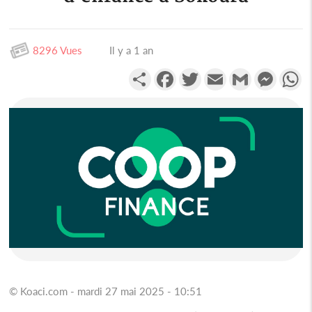
8296 Vues
Il y a 1 an
Partager
Facebook
Twitter
Email
Gmail
Messen
W
© Koaci.com - mardi 27 mai 2025 - 10:51