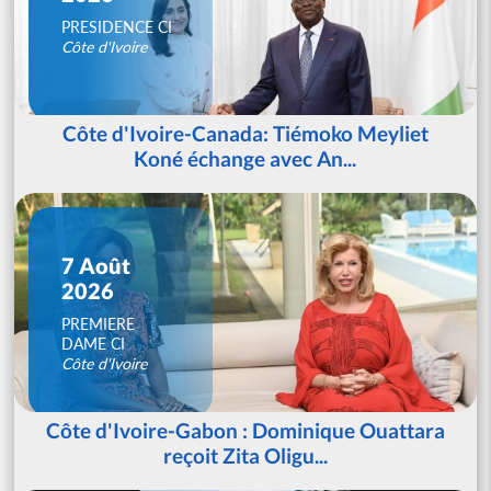
PRESIDENCE CI
Côte d'Ivoire
Côte d'Ivoire-Canada: Tiémoko Meyliet
Koné échange avec An...
7 Août
2026
PREMIERE
DAME CI
Côte d'Ivoire
Côte d'Ivoire-Gabon : Dominique Ouattara
reçoit Zita Oligu...