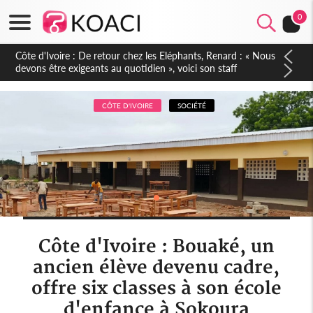
0
Côte d'Ivoire : 66e anniversaire de l'Indépendance, les Forces
de Défense et de Sécurité affichent leur puissance et
réaffirment leur engagement envers la Nation
CÔTE D'IVOIRE
SOCIÉTÉ
Côte d'Ivoire : Bouaké, un
ancien élève devenu cadre,
offre six classes à son école
d'enfance à Sokoura