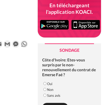
En téléchargeant
l'application KOACI.
k
tter
Email
Gmail
Messenger
WhatsApp
SONDAGE
Côte d'Ivoire: Etes-vous
surpris par le non-
renouvellement du contrat de
Emerse Faé ?
Oui
Non
Sans avis