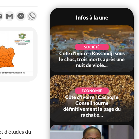
k
tter
Email
Gmail
Messenger
WhatsApp
Infos à la une
SOCIÉTÉ
POLITIQUE
re : Kossandji sous
Côte d'Ivoire : Jeunesse,
ois morts après une
après des résultats au-delà
t de viole...
des attentes, le gouv...
ECONOMIE
voire : Cacao, le
EVENEMENTIEL
seil tourne
Côte d'Ivoire: Cacao, une
vement la page du
découverte 100 % ivoirienne
achat e...
redonne espoir face a...
et d'études du