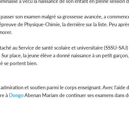
inassé a vécu la naissance de son enfant en pleine session 
SANTÉ
EN
Côte d'Ivoire : Réforme
Côte d'I
 passer son examen malgré sa grossesse avancée, a commencé 
sanitaire, le gouvernement
permis au
modernise ses structures...
supplémen
épreuve de Physique-Chimie, la dernière sur la liste. Peu après
norer.
attaché au Service de santé scolaire et universitaire (SSSU-SAJ)
. Sur place, la jeune élève a donné naissance à un petit garçon
é se portent bien.
miration et soutien parmi le corps enseignant. Avec l'aide d
tre à
Dongo
Abenan Mariam de continuer ses examens dans de