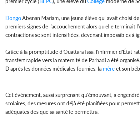
premier cycle (
BEPC
), une élève du
Collège
moderne de Som
Dongo
Abenan Mariam, une jeune élève qui avait choisi de
premiers signes de l'accouchement alors qu'elle terminait l'
contractions se sont intensifiées, devenant impossibles à ig
Grâce à la promptitude d'Ouattara Issa, l'infirmier d'État r
transfert rapide vers la maternité de Parhadi a été organisé
D'après les données médicales fournies, la
mère
et son béb
Cet événement, aussi surprenant qu'émouvant, a engendré ad
scolaires, des mesures ont déjà été planifiées pour permet
adéquates dès que sa santé le permettra.