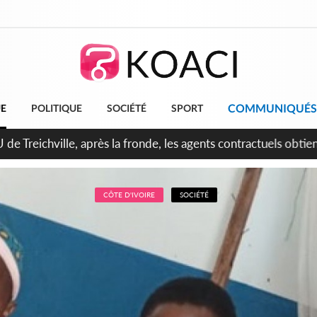
COMMUNIQUÉS
UE
POLITIQUE
SOCIÉTÉ
SPORT
 de Treichville, après la fronde, les agents contractuels obti
arriérés du SMIG 2023
CÔTE D'IVOIRE
SOCIÉTÉ