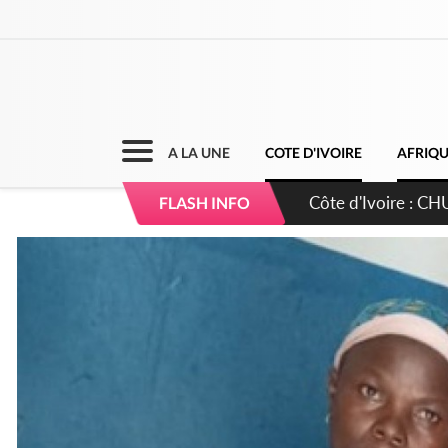
A LA UNE
COTE D'IVOIRE
AFRIQ
Côte d'Ivoire : CHU
FLASH INFO
direction sur les 