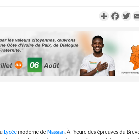
Partager
Faceboo
Twi
POLITIQUE
Côte d'Ivoire : Indépendance
Côte d'Ivoi
2026, Yopougon coeur
le choc, tr
battant de la célébration...
nui
Côte d'I
SOCIÉTÉ
Côte d'Ivoire : Réforme de la
Con
société civile, le
définiti
gouvernement valide six dé...
r
au
Lycée
moderne de
Nassian
. À l'heure des épreuves du Brev