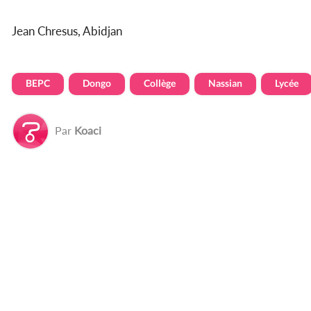
Jean Chresus, Abidjan
BEPC
Dongo
Collège
Nassian
Lycée
Par
Koaci