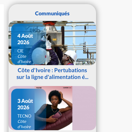
Communiqués
4 Août
2026
CIE
Côte
d'Ivoire
Côte d'Ivoire : Pertubations
sur la ligne d'alimentation é...
3 Août
2026
TECNO
Côte
d'Ivoire