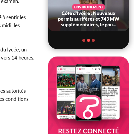
d'examen.
VIRONEMENT
ECONOMIE
voire : Nouveaux
Côte d'Ivoire : Hausse des
à sentir les
rifères et 743 MW
carburants, le gouvernement
taires, le gou...
avoue : « Nous n'avi...
 midi, les
 du lycée, un
, vers 14 heures.
es autorités
s conditions
RESTEZ CONNECTÉ