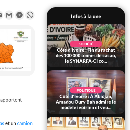
k
tter
Email
Gmail
Messenger
WhatsApp
Infos à la une
POLITIQUE
SOCIÉTÉ
re : Fête nationale,
Côte d'Ivoire : Fin du rachat
Ouattara accorde
des 100 000 tonnes de cacao,
âce à 4 661...
le SYNARFA-CI co...
POLITIQUE
d'Ivoire : 66è
POLITIQUE
versaire de
Côte d'Ivoire : À Abidjan,
 rapportent
ndance, Alassane
Amadou Oury Bah admire le
ara prome...
modèle ivoirien et veu...
as
et un
camion