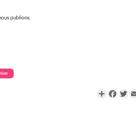
Côte d'Ivoi
ous publions.
Mamad
conseiller
mion
Partager
Faceboo
Twi