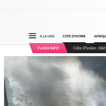
A LA UNE
COTE D'IVOIRE
AFRIQ
Côte d'Ivoire : À 
FLASH INFO
développement de