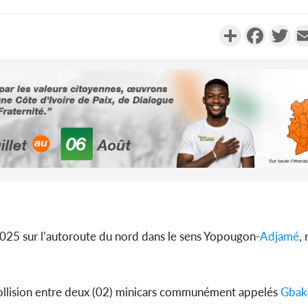
Partager
Faceboo
Twi
Côte d'Ivoi
Alassane 
la gr
Côte 
anni
2025 sur l’autoroute du nord dans le sens Yopougon-
Adjamé
,
l'indépe
Ouatt
collision entre deux (02) minicars communément appelés
Gbak