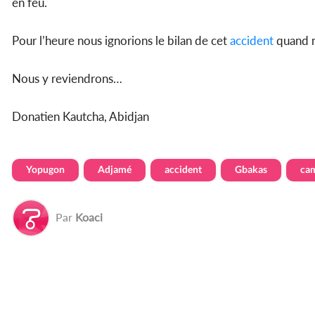
en feu.
Pour l’heure nous ignorions le bilan de cet
accident
quand n
Nous y reviendrons…
Donatien Kautcha, Abidjan
Yopugon
Adjamé
accident
Gbakas
ca
Par
Koaci