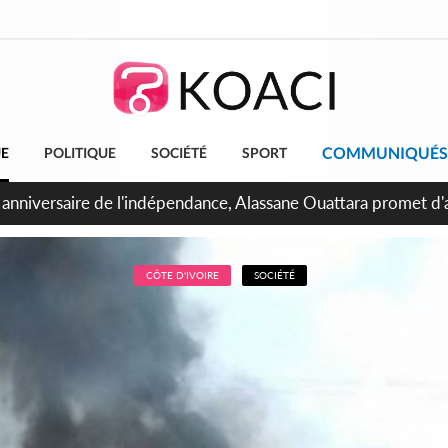
COMMUNIQUÉS
UE
POLITIQUE
SOCIÉTÉ
SPORT
Abidjan, Amadou Oury Bah admire le modèle ivoirien et veut s'e
 la Guinée
CÔTE D'IVOIRE
SOCIÉTÉ