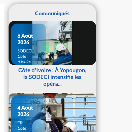
Communiqués
6 Août
2026
SODECI
Côte
d'Ivoire
Côte d'Ivoire : À Yopougon,
la SODECI intensifie les
opéra...
4 Août
2026
CIE
Côte