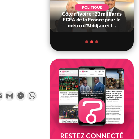
POLITIQUE
POLITIQUE
re : Décrispation ?
Côte d'Ivoire : 23 milliards
ou Traoré ex
FCFA de la France pour le
 de Soro a recou...
métro d'Abidjan et l...
k
tter
Email
Gmail
Messenger
WhatsApp
RESTEZ CONNECTÉ