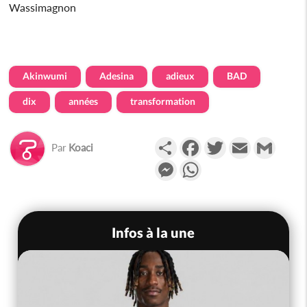
Wassimagnon
Akinwumi
Adesina
adieux
BAD
dix
années
transformation
Partager
Facebook
Twitter
Email
Gmail
Par
Koaci
Messenger
WhatsApp
Infos à la une