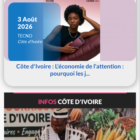
3 Août
2026
TECNO
Côte d'Ivoire
Côte d'Ivoire : L'économie de l'attention :
pourquoi les j...
INFOS
CÔTE D'IVOIRE