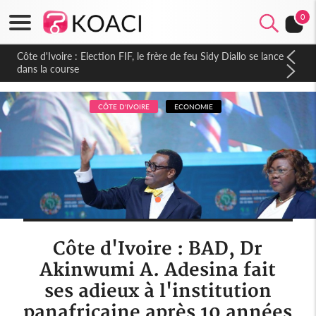
0
Côte d'Ivoire : Election FIF, le frère de feu Sidy Diallo se lance
dans la course
CÔTE D'IVOIRE
ECONOMIE
Côte d'Ivoire : BAD, Dr
Akinwumi A. Adesina fait
ses adieux à l'institution
panafricaine après 10 années