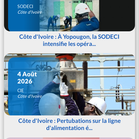
SODECI
Côte d'Ivoire
Côte d'Ivoire : À Yopougon, la SODECI
intensifie les opéra...
4 Août
2026
CIE
Côte d'Ivoire
Côte d'Ivoire : Pertubations sur la ligne
d'alimentation é...