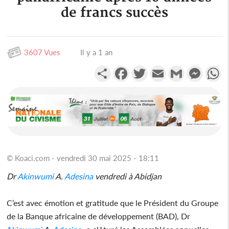
de francs succès
3607 Vues
Il y a 1 an
Partager
Facebook
Twitter
Email
Gmail
Messen
W
© Koaci.com - vendredi 30 mai 2025 - 18:11
Dr
Akinwumi
A.
Adesina
vendredi à Abidjan
C’est avec émotion et gratitude que le Président du Groupe
de la Banque africaine de développement (BAD), Dr