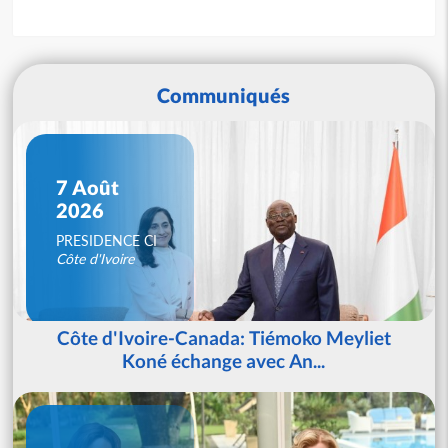
Communiqués
7 Août
2026
PRESIDENCE CI
Côte d'Ivoire
Côte d'Ivoire-Canada: Tiémoko Meyliet
Koné échange avec An...