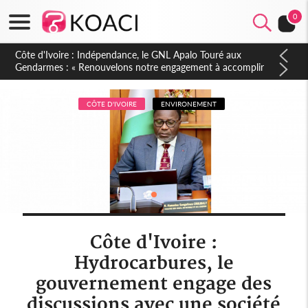
0
Sierra Leone : Un projet de réforme constitutionnelle en
gestation, points clés des amendements, un exclu d'avance
CÔTE D'IVOIRE
ENVIRONEMENT
Côte d'Ivoire :
Hydrocarbures, le
gouvernement engage des
discussions avec une société