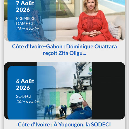
7 Août
2026
PREMIERE
DAME CI
Côte d'Ivoire
Côte d'Ivoire-Gabon : Dominique Ouattara
reçoit Zita Oligu...
6 Août
2026
SODECI
Côte d'Ivoire
Côte d'Ivoire : À Yopougon, la SODECI