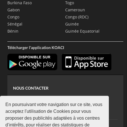
Burkina Faso
Togo
Gabon
Cameroun
Congo
Congo (RDC)
Sénégal
Guinée
Bénin
Guinée Equatorial
Télécharger l'application KOACI
NOUS CONTACTER
contact@koaci.com
koaci@yahoo.fr
En poursuivant votre navigation sur ce site, vous
+225 07 08 85 52 93
acceptez l'utilisation de Cookies pour vous
proposer des publicités adaptées à vos centres
d'intérêts, pour réaliser des statistiques de