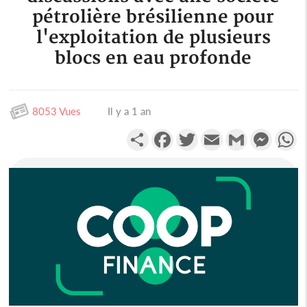
pétrolière brésilienne pour
l'exploitation de plusieurs
blocs en eau profonde
8053 Vues
Il y a 1 an
Partager
Facebook
Twitter
Email
Gmail
Messen
W