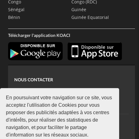
Congo
Congo (RDC)
Sénégal
Guinée
Bénin
Guinée Equatorial
Télécharger l'application KOACI
NOUS CONTACTER
contact@koaci.com
koaci@yahoo.fr
En poursuivant votre navigation sur ce site, vous
+225 07 08 85 52 93
acceptez l'utilisation de Cookies pour vous
proposer des publicités adaptées à vos centres
d'intérêts, pour réaliser des statistiques de
NEWSLETTER
navigation, et pour faciliter le partage
Restez connecté via notre newsletter
d'information sur les réseaux sociaux.