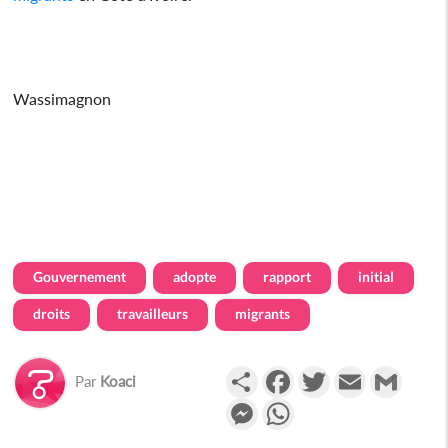
Wassimagnon
Gouvernement
adopte
rapport
initial
droits
travailleurs
migrants
Partager
Facebook
Twitter
Email
Gmail
Par
Koaci
Messenger
WhatsApp