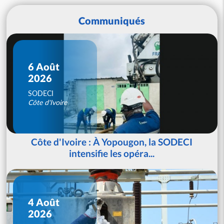
Communiqués
6 Août
2026
SODECI
Côte d'Ivoire
Côte d'Ivoire : À Yopougon, la SODECI
intensifie les opéra...
4 Août
2026