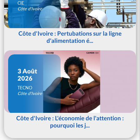
CIE
Côte d'Ivoire
Côte d'Ivoire : Pertubations sur la ligne
d'alimentation é...
3 Août
2026
TECNO
Côte d'Ivoire
Côte d'Ivoire : L'économie de l'attention :
pourquoi les j...