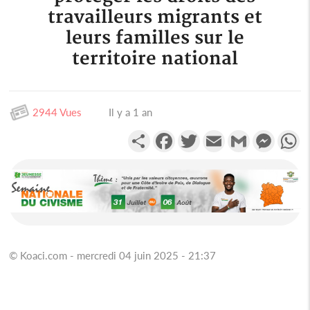
travailleurs migrants et
leurs familles sur le
territoire national
2944 Vues
Il y a 1 an
Partager
Facebook
Twitter
Email
Gmail
Messen
W
© Koaci.com - mercredi 04 juin 2025 - 21:37