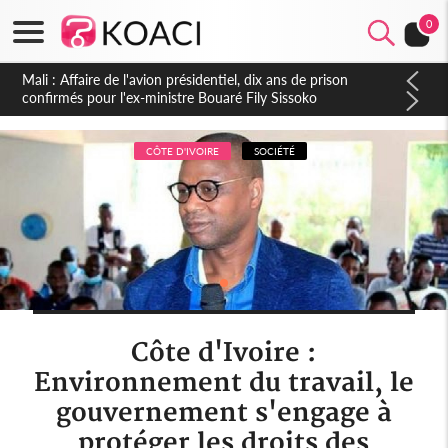
0
Nigeria : Le Togo et le Cameroun principaux acheteurs des
produits de la raffinerie Dangote en juillet
CÔTE D'IVOIRE
SOCIÉTÉ
Côte d'Ivoire :
Environnement du travail, le
gouvernement s'engage à
protéger les droits des