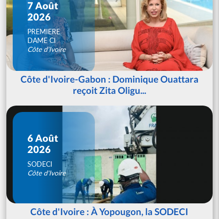
7 Août
2026
PREMIERE
DAME CI
Côte d'Ivoire
Côte d'Ivoire-Gabon : Dominique Ouattara
reçoit Zita Oligu...
6 Août
2026
SODECI
Côte d'Ivoire
Côte d'Ivoire : À Yopougon, la SODECI