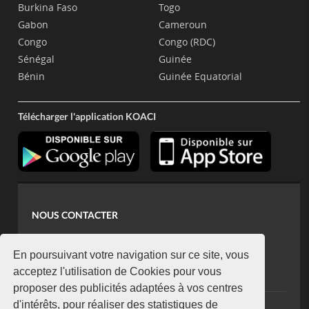
Burkina Faso
Togo
Gabon
Cameroun
Congo
Congo (RDC)
Sénégal
Guinée
Bénin
Guinée Equatorial
Télécharger l'application KOACI
NOUS CONTACTER
contact@koaci.com
koaci@yahoo.fr
En poursuivant votre navigation sur ce site, vous
+225 07 08 85 52 93
acceptez l'utilisation de Cookies pour vous
proposer des publicités adaptées à vos centres
d'intérêts, pour réaliser des statistiques de