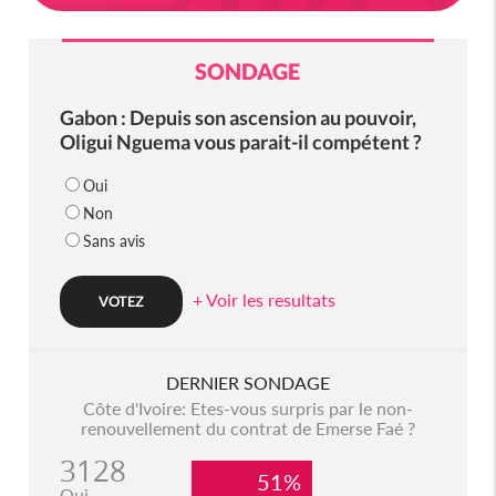
SONDAGE
Gabon : Depuis son ascension au pouvoir,
Oligui Nguema vous parait-il compétent ?
Oui
Non
Sans avis
+ Voir les resultats
DERNIER SONDAGE
Côte d'Ivoire: Etes-vous surpris par le non-
renouvellement du contrat de Emerse Faé ?
3128
51%
Oui