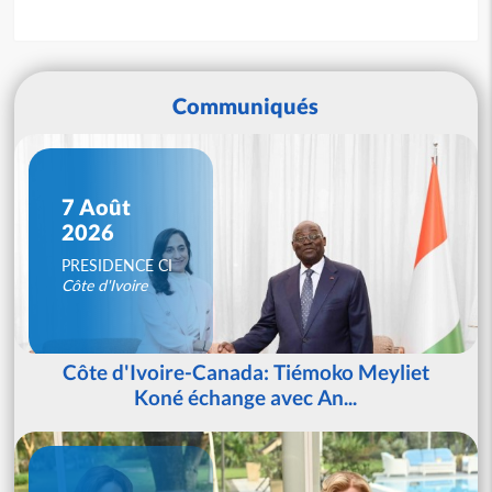
Communiqués
7 Août
2026
PRESIDENCE CI
Côte d'Ivoire
Côte d'Ivoire-Canada: Tiémoko Meyliet
Koné échange avec An...