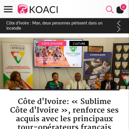
0
Côte d'Ivoire : Séileu, la célébration de la fête nationale
transformée en vaste campagne contre les produits
dépigmentants dangereux
CÔTE D'IVOIRE
CULTURE
Côte d'Ivoire: « Sublime
Côte d'Ivoire », renforce ses
acquis avec les principaux
tour-opérateurs français