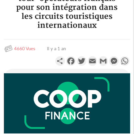
pour son intégration dans
les circuits touristiques
internationaux
4660 Vues
Il y a 1 an
Partager
Facebook
Twitter
Email
Gmail
Messen
W