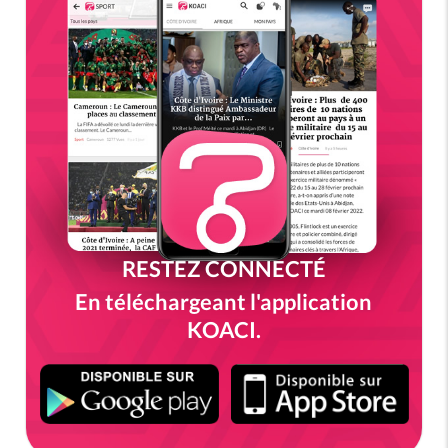
RESTEZ CONNECTÉ
En téléchargeant l'application
KOACI.