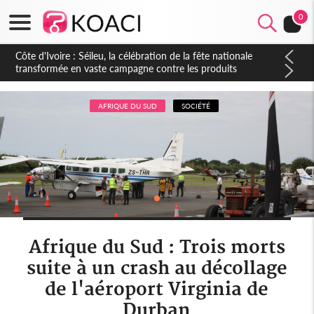
0
Côte d'Ivoire : Daloa, il tue son collègue et cache 38 millions
dans une fosse septique
AFRIQUE DU SUD
SOCIÉTÉ
Afrique du Sud : Trois morts
suite à un crash au décollage
de l'aéroport Virginia de
Durban