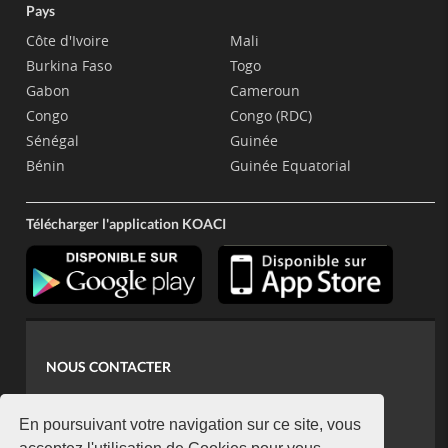
Pays
Côte d'Ivoire
Mali
Burkina Faso
Togo
Gabon
Cameroun
Congo
Congo (RDC)
Sénégal
Guinée
Bénin
Guinée Equatorial
Télécharger l'application KOACI
NOUS CONTACTER
contact@koaci.com
koaci@yahoo.fr
En poursuivant votre navigation sur ce site, vous