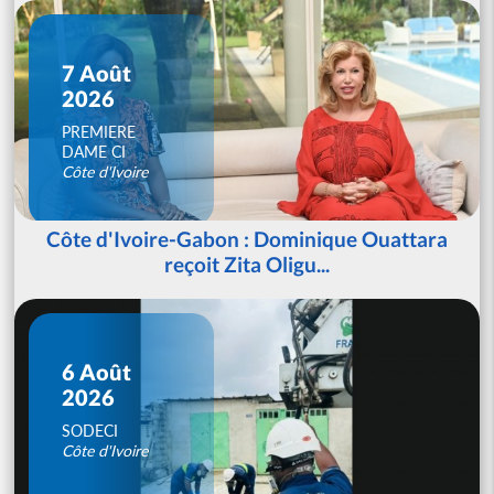
7 Août
2026
PREMIERE
DAME CI
Côte d'Ivoire
Côte d'Ivoire-Gabon : Dominique Ouattara
reçoit Zita Oligu...
6 Août
2026
SODECI
Côte d'Ivoire