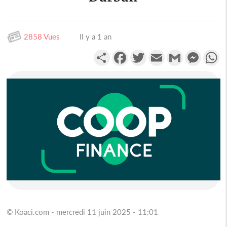
2858 Vues
Il y a 1 an
Partager
Facebook
Twitter
Email
Gmail
Messen
W
© Koaci.com - mercredi 11 juin 2025 - 11:01