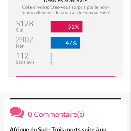
DERNIER SONDAGE
Côte d'Ivoire: Etes-vous surpris par le non-
renouvellement du contrat de Emerse Faé ?
3128
51%
Oui
2902
47%
Non
112
2%
Sans avis
0 Commentaire(s)
Afrique du Sud : Trois morts suite à un