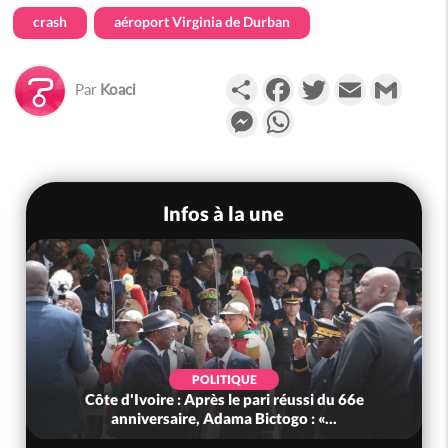
crash
aéroport Virginia de Durban
Partager
Facebook
Twitter
Email
Gmail
Par
Koaci
Messenger
WhatsApp
Infos à la une
POLITIQUE
Côte d'Ivoire : Après le pari réussi du 66e
anniversaire, Adama Bictogo : «...