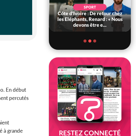
SOCIÉTÉ
SPORT
voire : MIRAH, la
Côte d'Ivoire : De retour chez
des communiqués
les Eléphants, Renard : « Nous
ie entre la MA-M...
devons être e...
ko. En début
ment percutés
aient
cé à grande
RESTEZ CONNECTÉ