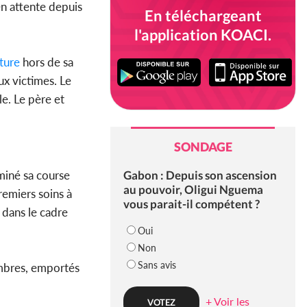
en attente depuis
En téléchargeant
l'application KOACI.
ture
hors de sa
ux victimes. Le
le. Le père et
SONDAGE
Gabon : Depuis son ascension
miné sa course
au pouvoir, Oligui Nguema
premiers soins à
vous parait-il compétent ?
 dans le cadre
Oui
Non
Sans avis
embres, emportés
+ Voir les