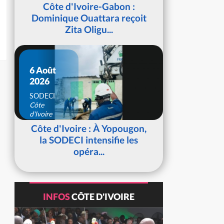
d'Ivoire
Côte d'Ivoire-Gabon :
Dominique Ouattara reçoit
Zita Oligu...
6 Août
2026
SODECI
Côte
d'Ivoire
Côte d'Ivoire : À Yopougon,
la SODECI intensifie les
opéra...
INFOS
CÔTE D'IVOIRE