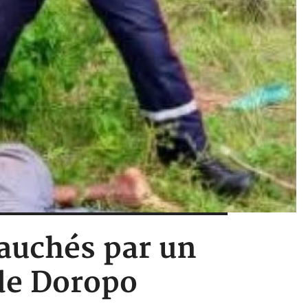
 fauchés par un
 de Doropo