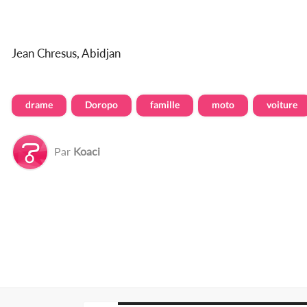
Jean Chresus, Abidjan
drame
Doropo
famille
moto
voiture
Par
Koaci