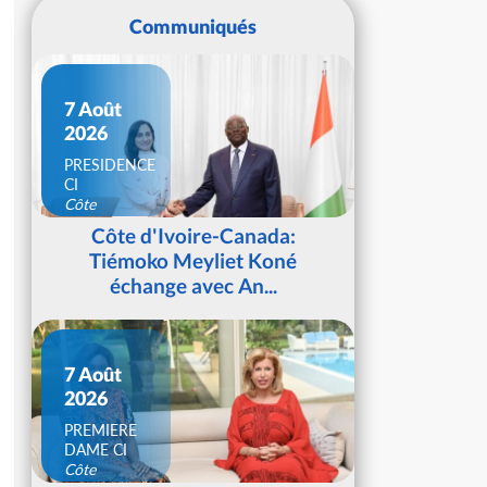
Communiqués
7 Août
2026
PRESIDENCE
CI
Côte
d'Ivoire
Côte d'Ivoire-Canada:
Tiémoko Meyliet Koné
échange avec An...
7 Août
2026
PREMIERE
DAME CI
Côte