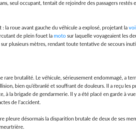
ans, seul occupant, tentait de rejoindre des passagers restés 
it : la roue avant gauche du véhicule a explosé, projetant la
voi
ercutant de plein fouet la
moto
sur laquelle voyageaient les de
 sur plusieurs mètres, rendant toute tentative de secours inuti
ne rare brutalité. Le véhicule, sérieusement endommagé, a ter
llision, bien qu’ébranlé et souffrant de douleurs. Il a reçu les 
e, à la brigade de gendarmerie. Il y a été placé en garde à vue
ctes de l’accident.
re pleure désormais la disparition brutale de deux de ses m
 meurtrière.