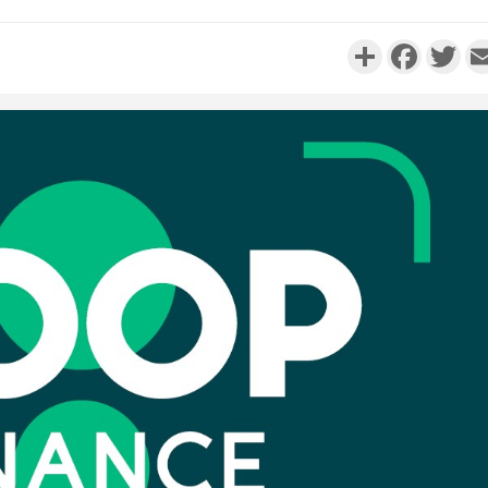
Partager
Faceboo
Twi
Côte d'Ivo
réussi du
Adama 
Côte 
anni
l'Indépend
Dé