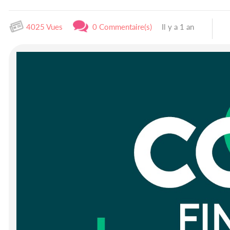
4025 Vues
0 Commentaire(s)
Il y a 1 an