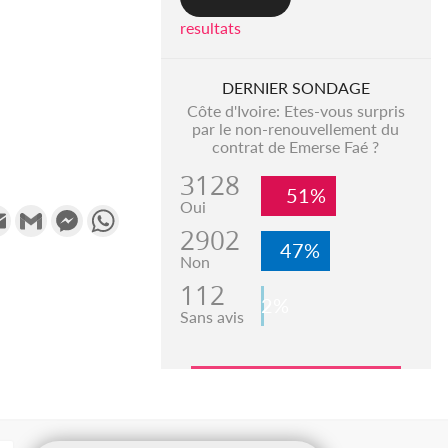
resultats
DERNIER SONDAGE
Côte d'Ivoire: Etes-vous surpris
par le non-renouvellement du
contrat de Emerse Faé ?
3128
51%
Oui
k
tter
Email
Gmail
Messenger
WhatsApp
2902
47%
Non
112
2%
Sans avis