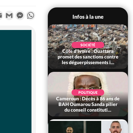
k
tter
Email
Gmail
Messenger
WhatsApp
Infos à la une
POLITIQUE
SOCIÉTÉ
ire : Après le pari
Côte d'Ivoire : Ouattara
 66e anniversaire,
promet des sanctions contre
Bictogo : «...
les déguerpissements i...
POLITIQUE
d'Ivoire : 66e
POLITIQUE
versaire de
Cameroun : Décès à 86 ans de
ance, les Forces de
BAH Oumarou Sanda pilier
fense e...
du conseil constituti...