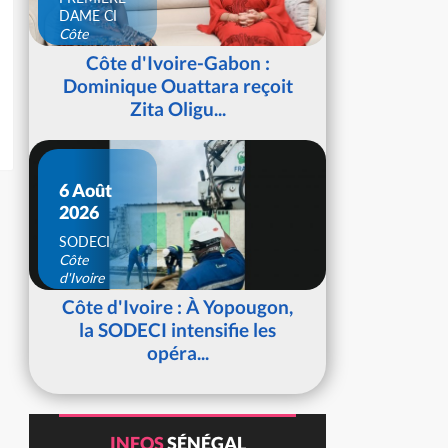
DAME CI
Côte
d'Ivoire
Côte d'Ivoire-Gabon :
Dominique Ouattara reçoit
Zita Oligu...
6 Août
2026
SODECI
Côte
d'Ivoire
Côte d'Ivoire : À Yopougon,
la SODECI intensifie les
opéra...
INFOS
SÉNÉGAL