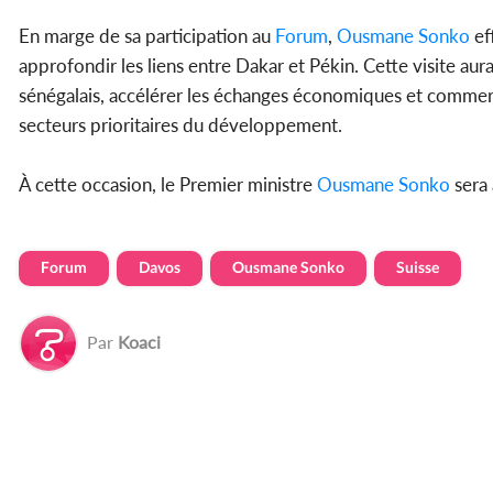
En marge de sa participation au
Forum
,
Ousmane Sonko
ef
approfondir les liens entre Dakar et Pékin. Cette visite aur
sénégalais, accélérer les échanges économiques et commer
secteurs prioritaires du développement.
À cette occasion, le Premier ministre
Ousmane Sonko
sera 
Forum
Davos
Ousmane Sonko
Suisse
Par
Koaci