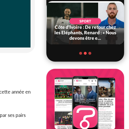
POLITIQUE
d'Ivoire : 66e
SPORT
versaire de
Côte d'Ivoire : De retour chez
ance, les Forces de
les Eléphants, Renard : « Nous
fense e...
devons être e...
 cette année en
par ses pairs