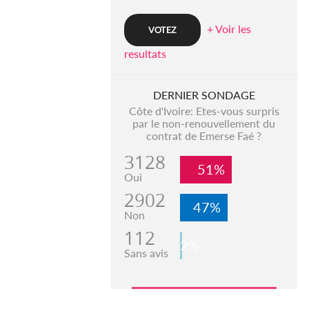
+ Voir les
resultats
DERNIER SONDAGE
Côte d'Ivoire: Etes-vous surpris
par le non-renouvellement du
contrat de Emerse Faé ?
3128
51%
Oui
2902
47%
Non
112
2%
Sans avis