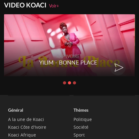
VIDEO KOACI
Voir+
RAP IVOIRE
YILIM - BONNE PLACE
Général
Thèmes
A la une de Koaci
Politique
Koaci Côte d'Ivoire
Société
Koaci Afrique
Sport