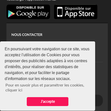
NOUS CONTACTER
contact@koaci.com
koaci@yahoo.fr
En poursuivant votre navigation sur ce site, vous
+225 07 08 85 52 93
acceptez l'utilisation de Cookies pour vous
proposer des publicités adaptées à vos centres
d'intérêts, pour réaliser des statistiques de
NEWSLETTER
navigation, et pour faciliter le partage
Restez connecté via notre newsletter
d'information sur les réseaux sociaux.
S'abonner
Pour en savoir plus et paramétrer les cookies,
Se désabonner
cliquer ici
J'accepte