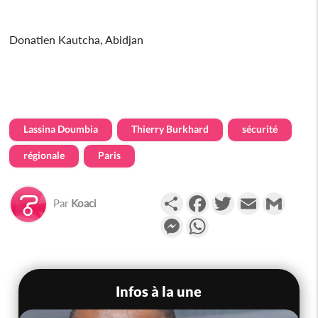
Donatien Kautcha, Abidjan
Lassina Doumbia
Thierry Burkhard
sécurité
régionale
Paris
Partager
Facebook
Twitter
Email
Gmail
Par
Koaci
Messenger
WhatsApp
Infos à la une