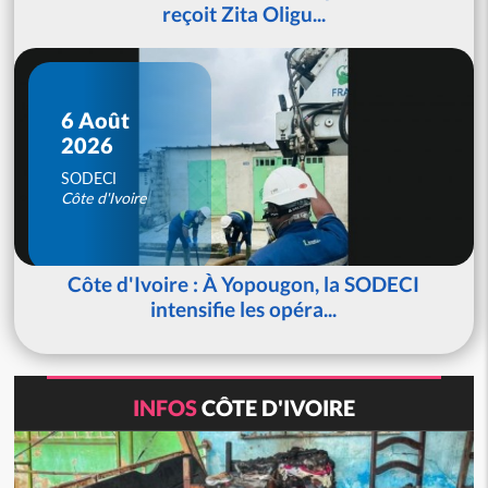
reçoit Zita Oligu...
6 Août
2026
SODECI
Côte d'Ivoire
Côte d'Ivoire : À Yopougon, la SODECI
intensifie les opéra...
INFOS
CÔTE D'IVOIRE