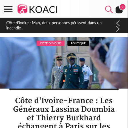
0
Côte d'Ivoire : Séileu, la célébration de la fête nationale
transformée en vaste campagne contre les produits
dépigmentants dangereux
CÔTE D'IVOIRE
POLITIQUE
Côte d'Ivoire-France : Les
Généraux Lassina Doumbia
et Thierry Burkhard
échangent à Paris sur les