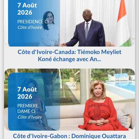
7 Août
2026
PRESIDENCE CI
Côte d'Ivoire
Côte d'Ivoire-Canada: Tiémoko Meyliet
Koné échange avec An...
7 Août
2026
PREMIERE
DAME CI
Côte d'Ivoire
Côte d'Ivoire-Gabon : Dominique Ouattara