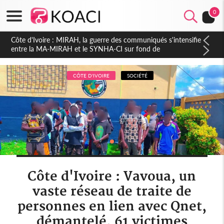
0
Côte d'Ivoire : Indépendance 2026, Thiam plaide pour un
environnement démocratique plus apaisé
CÔTE D'IVOIRE
SOCIÉTÉ
Côte d'Ivoire : Vavoua, un
vaste réseau de traite de
personnes en lien avec Qnet,
démantelé, 61 victimes