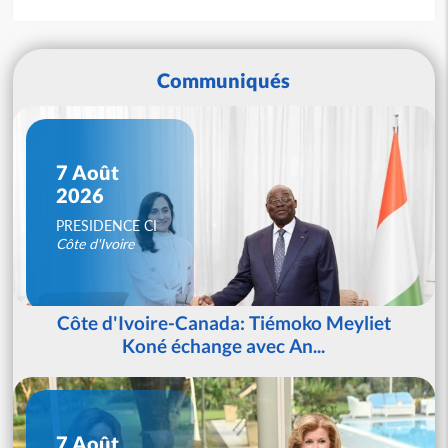
Communiqués
7 Août
2026
PRESIDENCE CI
Côte d'Ivoire
Côte d'Ivoire-Canada: Tiémoko Meyliet
Koné échange avec An...
7 Août