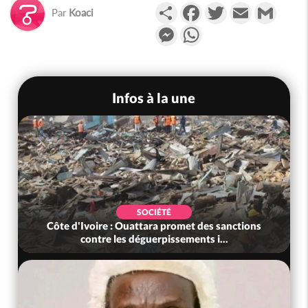
Partager
Facebook
Twitter
Email
Gmail
Par
Koaci
Messenger
WhatsApp
Infos à la une
SOCIÉTÉ
Côte d'Ivoire : Ouattara promet des sanctions
contre les déguerpissements i...