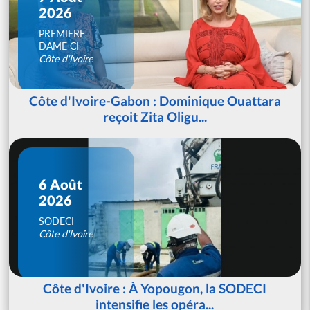
2026
PREMIERE
DAME CI
Côte d'Ivoire
Côte d'Ivoire-Gabon : Dominique Ouattara
reçoit Zita Oligu...
6 Août
2026
SODECI
Côte d'Ivoire
Côte d'Ivoire : À Yopougon, la SODECI
intensifie les opéra...