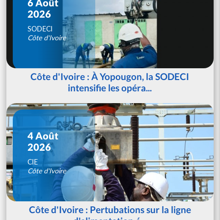
6 Août
2026
SODECI
Côte d'Ivoire
Côte d'Ivoire : À Yopougon, la SODECI
intensifie les opéra...
4 Août
2026
CIE
Côte d'Ivoire
Côte d'Ivoire : Pertubations sur la ligne