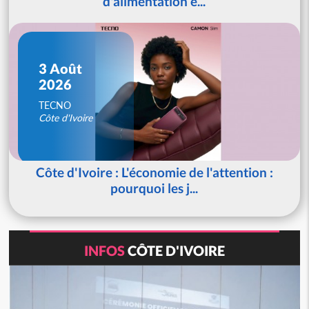
d'alimentation é...
3 Août
2026
TECNO
Côte d'Ivoire
Côte d'Ivoire : L'économie de l'attention :
pourquoi les j...
INFOS
CÔTE D'IVOIRE