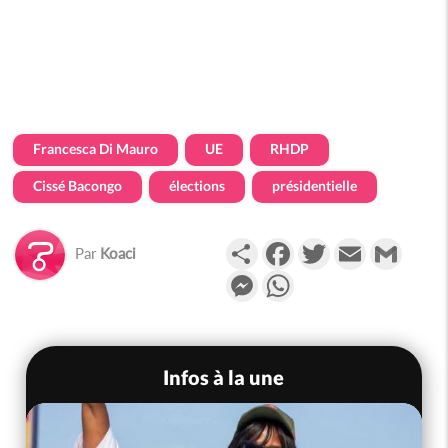
Francesca Di Mauro
UE
RHDP
Cissé Bacongo
élections
présidentielle
Partager
Facebook
Twitter
Email
Gmail
Par
Koaci
Messenger
WhatsApp
Infos à la une