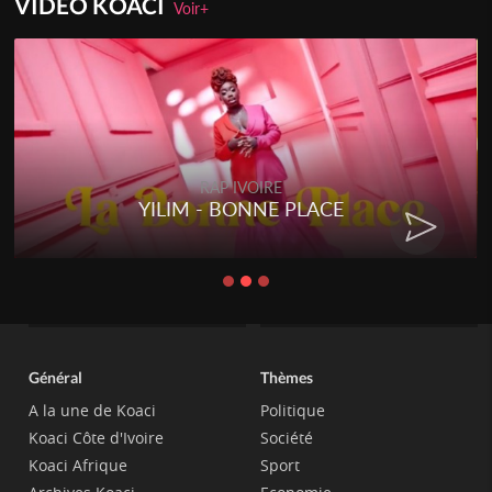
VIDEO KOACI
Voir+
RAP IVOIRE
YILIM - BONNE PLACE
Général
Thèmes
A la une de Koaci
Politique
Koaci Côte d'Ivoire
Société
Koaci Afrique
Sport