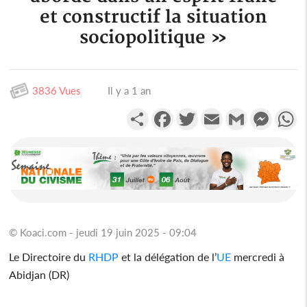
et constructif la situation
sociopolitique »
3836 Vues
Il y a 1 an
Partager
Facebook
Twitter
Email
Gmail
Messen
W
© Koaci.com - jeudi 19 juin 2025 - 09:04
Le Directoire du
RHDP
et la délégation de l’
UE
mercredi à
Abidjan (DR)