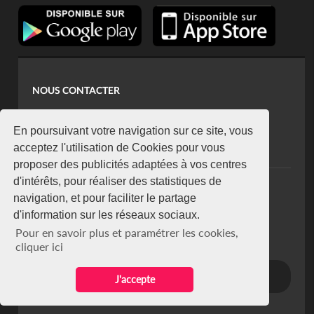
NOUS CONTACTER
contact@koaci.com
koaci@yahoo.fr
En poursuivant votre navigation sur ce site, vous
+225 07 08 85 52 93
acceptez l'utilisation de Cookies pour vous
proposer des publicités adaptées à vos centres
d'intérêts, pour réaliser des statistiques de
NEWSLETTER
navigation, et pour faciliter le partage
Restez connecté via notre newsletter
d'information sur les réseaux sociaux.
S'abonner
Pour en savoir plus et paramétrer les cookies,
Se désabonner
cliquer ici
J'accepte