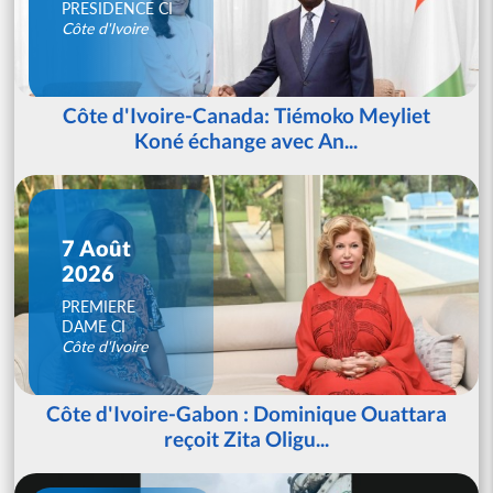
PRESIDENCE CI
Côte d'Ivoire
Côte d'Ivoire-Canada: Tiémoko Meyliet
Koné échange avec An...
7 Août
2026
PREMIERE
DAME CI
Côte d'Ivoire
Côte d'Ivoire-Gabon : Dominique Ouattara
reçoit Zita Oligu...