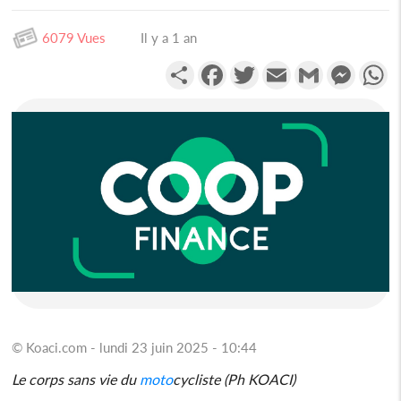
6079 Vues
Il y a 1 an
Partager
Facebook
Twitter
Email
Gmail
Messen
W
© Koaci.com - lundi 23 juin 2025 - 10:44
Le corps sans vie du
moto
cycliste (Ph KOACI)