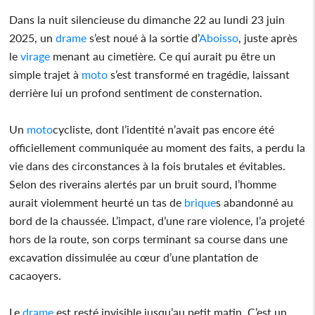
Dans la nuit silencieuse du dimanche 22 au lundi 23 juin
2025, un
drame
s’est noué à la sortie d’
Aboisso
, juste après
le
virage
menant au cimetière. Ce qui aurait pu être un
simple trajet à
moto
s’est transformé en tragédie, laissant
derrière lui un profond sentiment de consternation.
Un
moto
cycliste, dont l’identité n’avait pas encore été
officiellement communiquée au moment des faits, a perdu la
vie dans des circonstances à la fois brutales et évitables.
Selon des riverains alertés par un bruit sourd, l’homme
aurait violemment heurté un tas de
brique
s abandonné au
bord de la chaussée. L’impact, d’une rare violence, l’a projeté
hors de la route, son corps terminant sa course dans une
excavation dissimulée au cœur d’une plantation de
cacaoyers.
Le
drame
est resté invisible jusqu’au petit matin. C’est un