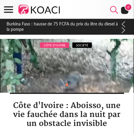
0
Cameroun : Accusé de tentative de coup d'Etat, Sani
Mouhamadou contre-attaque, la DGRE de l'ex-directeur Eko
Eko dément à son tour
CÔTE D'IVOIRE
SOCIÉTÉ
Côte d'Ivoire : Aboisso, une
vie fauchée dans la nuit par
un obstacle invisible