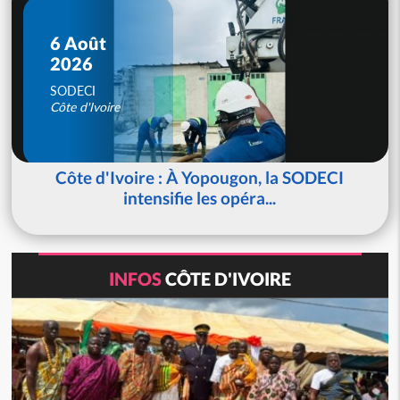
6 Août
2026
SODECI
Côte d'Ivoire
Côte d'Ivoire : À Yopougon, la SODECI
intensifie les opéra...
INFOS
CÔTE D'IVOIRE