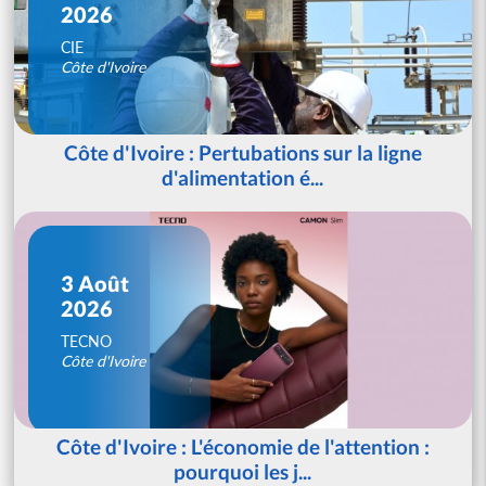
2026
CIE
Côte d'Ivoire
Côte d'Ivoire : Pertubations sur la ligne
d'alimentation é...
3 Août
2026
TECNO
Côte d'Ivoire
Côte d'Ivoire : L'économie de l'attention :
pourquoi les j...