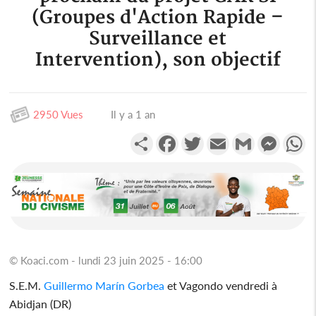
(Groupes d'Action Rapide –
Surveillance et
Intervention), son objectif
2950 Vues
Il y a 1 an
Partager
Facebook
Twitter
Email
Gmail
Messen
W
© Koaci.com - lundi 23 juin 2025 - 16:00
S.E.M.
Guillermo Marín Gorbea
et Vagondo vendredi à
Abidjan (DR)