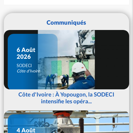
Communiqués
6 Août
2026
SODECI
Côte d'Ivoire
Côte d'Ivoire : À Yopougon, la SODECI
intensifie les opéra...
4 Août