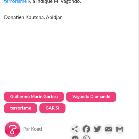
terrorisme
», a indiqué M. Vagondo.
Donatien Kautcha, Abidjan
Guillermo Marín Gorbea
Vagondo Diomandé
terrorisme
GAR SI
Partager
Facebook
Twitter
Email
Gmail
Par
Koaci
Messenger
WhatsApp