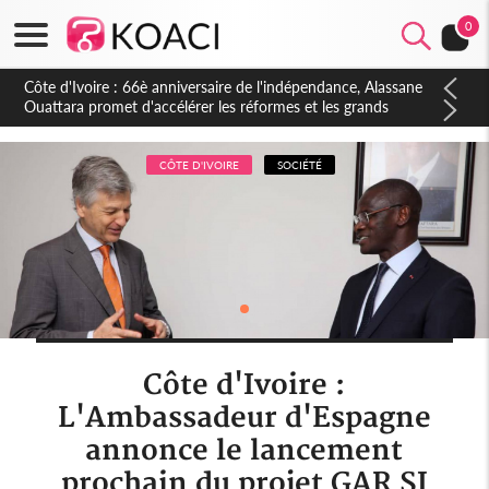
0
Côte d'Ivoire : À Abidjan, Amadou Oury Bah admire le modèle
ivoirien et veut s'en inspirer pour accélérer le développement
de la Guinée
CÔTE D'IVOIRE
SOCIÉTÉ
Côte d'Ivoire :
L'Ambassadeur d'Espagne
annonce le lancement
prochain du projet GAR SI