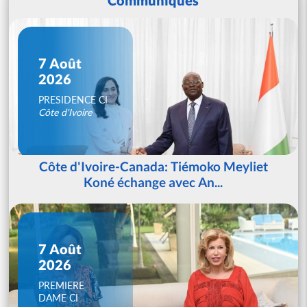
7 Août
2026
PRESIDENCE CI
Côte d'Ivoire
Côte d'Ivoire-Canada: Tiémoko Meyliet
Koné échange avec An...
7 Août
2026
PREMIERE
DAME CI