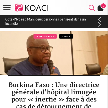
0
Côte d'Ivoire : Séileu, la célébration de la fête nationale
transformée en vaste campagne contre les produits
dépigmentants dangereux
BURKINA FASO
SANTÉ
Burkina Faso : Une directrice
générale d'hôpital limogée
pour « inertie » face à des
cas de détournement de