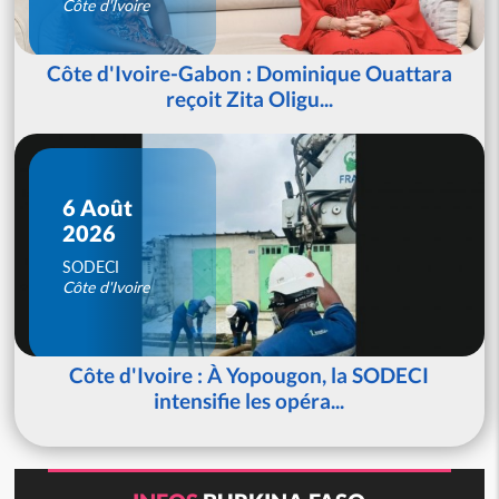
Côte d'Ivoire
Côte d'Ivoire-Gabon : Dominique Ouattara
reçoit Zita Oligu...
6 Août
2026
SODECI
Côte d'Ivoire
Côte d'Ivoire : À Yopougon, la SODECI
intensifie les opéra...