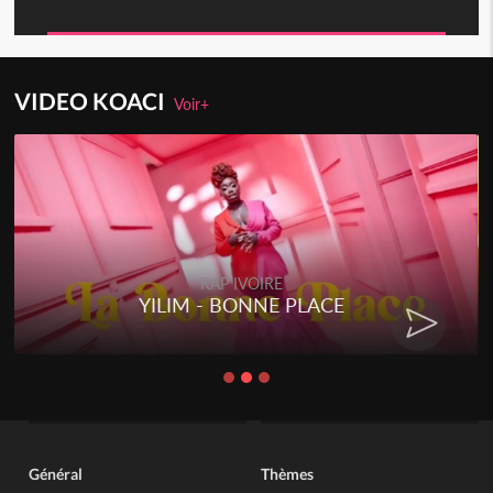
VIDEO KOACI
Voir+
RAP IVOIRE
YILIM - BONNE PLACE
Général
Thèmes