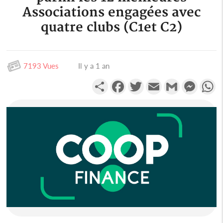
Associations engagées avec
quatre clubs (C1et C2)
7193 Vues
Il y a 1 an
Partager
Facebook
Twitter
Email
Gmail
Messen
W