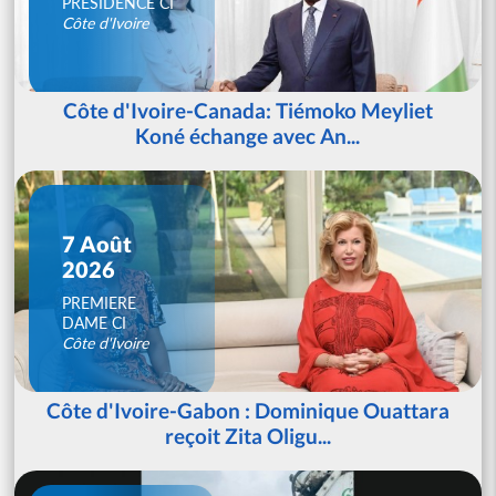
PRESIDENCE CI
Côte d'Ivoire
Côte d'Ivoire-Canada: Tiémoko Meyliet
Koné échange avec An...
7 Août
2026
PREMIERE
DAME CI
Côte d'Ivoire
Côte d'Ivoire-Gabon : Dominique Ouattara
reçoit Zita Oligu...