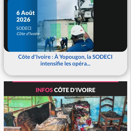
6 Août
2026
SODECI
Côte d'Ivoire
Côte d'Ivoire : À Yopougon, la SODECI
intensifie les opéra...
INFOS
CÔTE D'IVOIRE