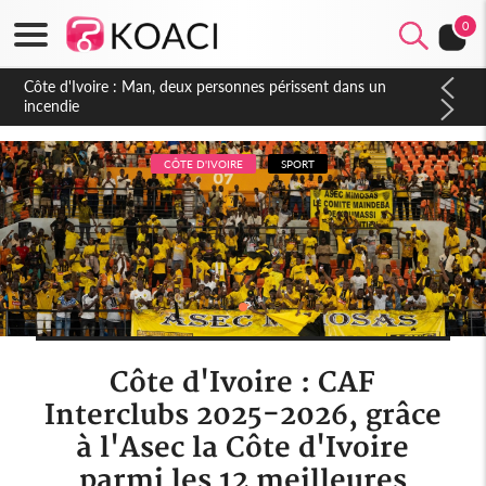
0
Côte d'Ivoire : Séileu, la célébration de la fête nationale
transformée en vaste campagne contre les produits
dépigmentants dangereux
CÔTE D'IVOIRE
SPORT
Côte d'Ivoire : CAF
Interclubs 2025-2026, grâce
à l'Asec la Côte d'Ivoire
parmi les 12 meilleures