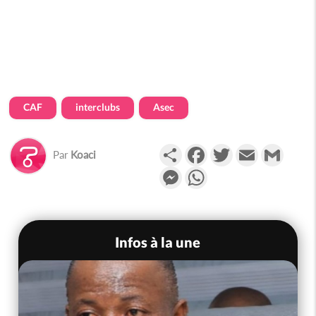
CAF
interclubs
Asec
Partager
Facebook
Twitter
Email
Gmail
Par
Koaci
Messenger
WhatsApp
Infos à la une