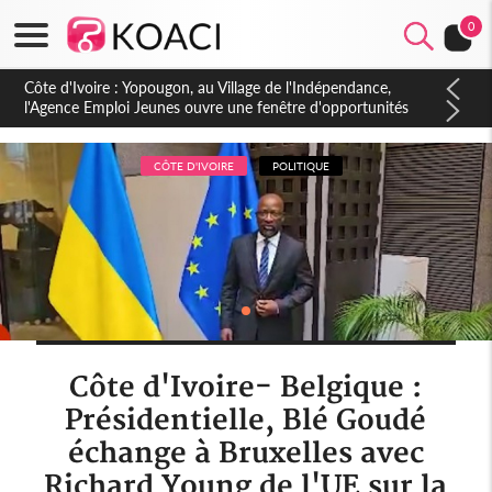
0
Côte d'Ivoire : CHU de Treichville, après la fronde, les agents
contractuels obtiennent un accord avec la direction sur les
arriérés du SMIG 2023
CÔTE D'IVOIRE
POLITIQUE
Côte d'Ivoire- Belgique :
Présidentielle, Blé Goudé
échange à Bruxelles avec
Richard Young de l'UE sur la