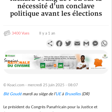
nécessité d'un conclave
politique avant les élections
3400 Vues
Il y a 1 an
Partager
Facebook
Twitter
Email
Gmail
Messen
W
© Koaci.com - mercredi 25 juin 2025 - 08:07
Blé Goudé
mardi au siège de l’
UE
à
Bruxelles
(DR)
Le président du Congrès Panafricain pour la Justice et