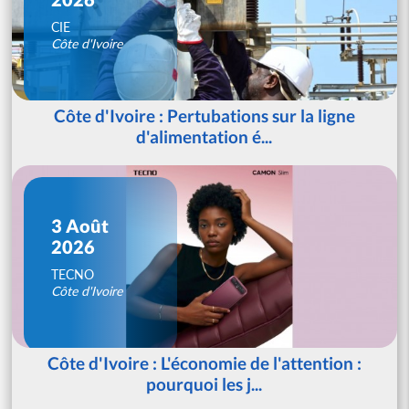
CIE
Côte d'Ivoire
Côte d'Ivoire : Pertubations sur la ligne
d'alimentation é...
3 Août
2026
TECNO
Côte d'Ivoire
Côte d'Ivoire : L'économie de l'attention :
pourquoi les j...