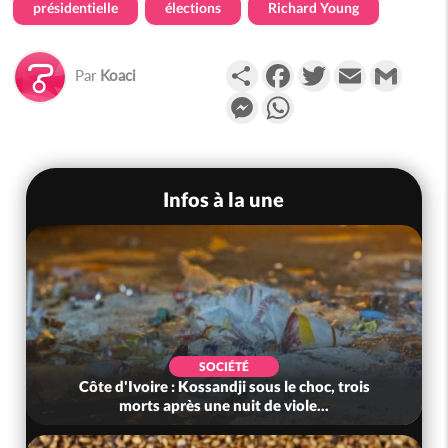
présidentielle
élections
Richard Young
Partager
Facebook
Twitter
Email
Gmail
Par
Koaci
Messenger
WhatsApp
Infos à la une
SOCIÉTÉ
Côte d'Ivoire : Kossandji sous le choc, trois
morts après une nuit de viole...