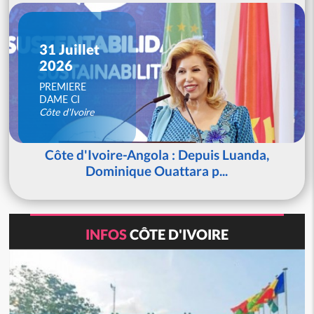
31 Juillet
2026
PREMIERE
DAME CI
Côte d'Ivoire
Côte d'Ivoire-Angola : Depuis Luanda,
Dominique Ouattara p...
INFOS
CÔTE D'IVOIRE