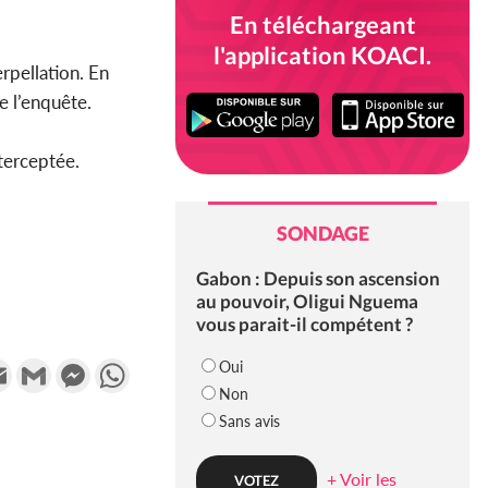
En téléchargeant
l'application KOACI.
erpellation. En
e l’enquête.
nterceptée.
SONDAGE
Gabon : Depuis son ascension
au pouvoir, Oligui Nguema
vous parait-il compétent ?
k
tter
Email
Gmail
Messenger
WhatsApp
Oui
Non
Sans avis
+ Voir les