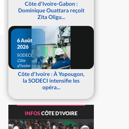
d'Ivoire
Côte d'Ivoire-Gabon :
Dominique Ouattara reçoit
Zita Oligu...
6 Août
2026
SODECI
Côte
d'Ivoire
Côte d'Ivoire : À Yopougon,
la SODECI intensifie les
opéra...
INFOS
CÔTE D'IVOIRE