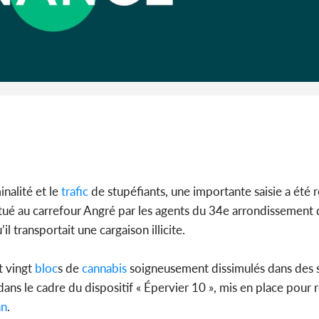
Côte d'I
guerre 
s'intensif
nalité et le
trafic
de stupéfiants, une importante saisie a été r
ctué au carrefour Angré par les agents du 34e arrondissement 
il transportait une cargaison illicite.
t vingt
bloc
s de
cannabis
soigneusement dissimulés dans des s
t dans le cadre du dispositif « Épervier 10 », mis en place pour 
an
.