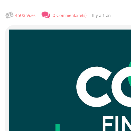
4503 Vues
0 Commentaire(s)
Il y a 1 an