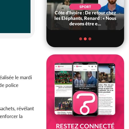
SOCIÉTÉ
SPORT
voire : MIRAH, la
Côte d'Ivoire : De retour chez
des communiqués
les Eléphants, Renard : « Nous
ie entre la MA-M...
devons être e...
éalisée le mardi
de police
achets, révélant
renforcer la
RESTEZ CONNECTÉ