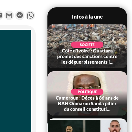
k
tter
Email
Gmail
Messenger
WhatsApp
Infos à la une
POLITIQUE
SOCIÉTÉ
ire : Après le pari
Côte d'Ivoire : Ouattara
 66e anniversaire,
promet des sanctions contre
Bictogo : «...
les déguerpissements i...
POLITIQUE
d'Ivoire : 66e
POLITIQUE
versaire de
Cameroun : Décès à 86 ans de
ance, les Forces de
BAH Oumarou Sanda pilier
fense e...
du conseil constituti...