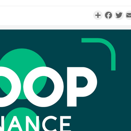
Partager
Faceboo
Twi
Côte d'Ivo
réussi du
Adama 
Côte 
anni
l'Indépend
Dé