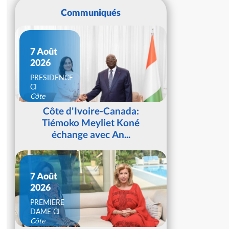
Communiqués
7 Août
2026
PRESIDENCE
CI
Côte
d'Ivoire
Côte d'Ivoire-Canada:
Tiémoko Meyliet Koné
échange avec An...
7 Août
2026
PREMIERE
DAME CI
Côte