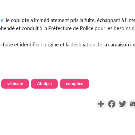
le
, le copilote a immédiatement pris la fuite, échappant à l’int
réhendé et conduit à la Préfecture de Police pour les besoins d
 fuite et identifier l’origine et la destination de la cargaison i
véhicule
Abidjan
complice
Partager
Faceboo
Twi