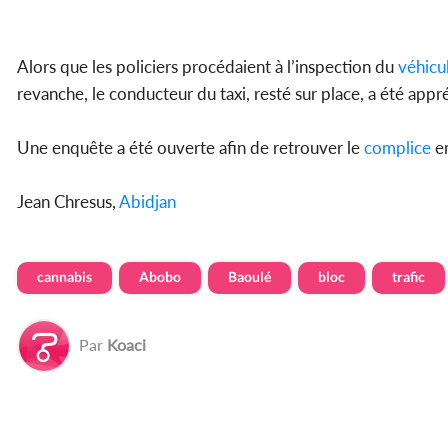
Alors que les policiers procédaient à l’inspection du
véhicu
revanche, le conducteur du taxi, resté sur place, a été app
Une enquête a été ouverte afin de retrouver le
complice
en
Jean Chresus,
Abidjan
cannabis
Abobo
Baoulé
bloc
trafic
Par
Koaci