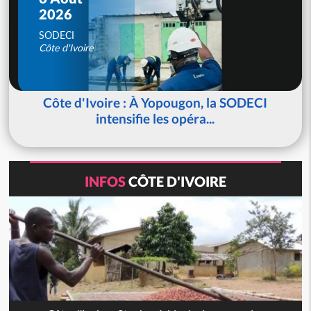
2026
SODECI
Côte d'Ivoire
Côte d'Ivoire : À Yopougon, la SODECI
intensifie les opéra...
INFOS
CÔTE D'IVOIRE