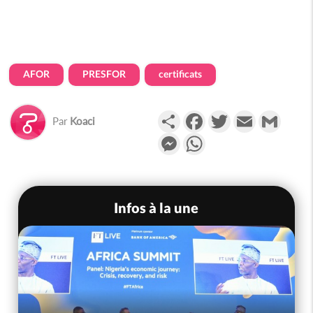
AFOR
PRESFOR
certificats
Partager
Facebook
Twitter
Email
Gmail
Par
Koaci
Messenger
WhatsApp
Infos à la une