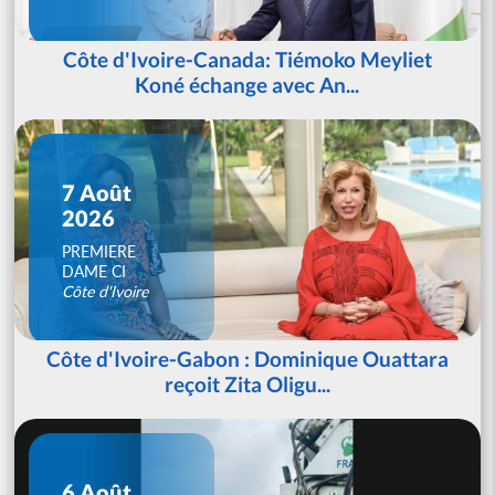
Côte d'Ivoire-Canada: Tiémoko Meyliet
Koné échange avec An...
7 Août
2026
PREMIERE
DAME CI
Côte d'Ivoire
Côte d'Ivoire-Gabon : Dominique Ouattara
reçoit Zita Oligu...
6 Août