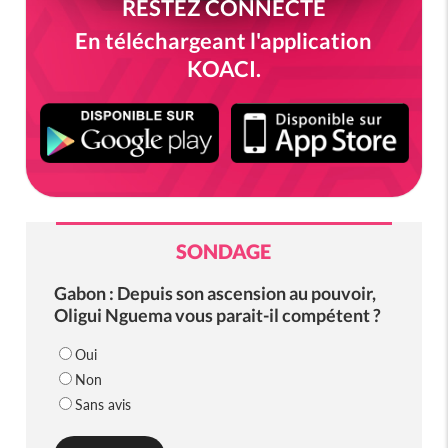
RESTEZ CONNECTÉ
En téléchargeant l'application
KOACI.
SONDAGE
Gabon : Depuis son ascension au pouvoir,
Oligui Nguema vous parait-il compétent ?
Oui
Non
Sans avis