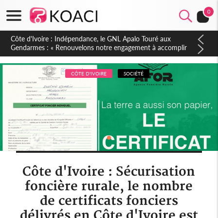
0
Sierra Leone : Un projet de réforme constitutionnelle en
gestation, points clés des amendements, un exclu d'avance
CÔTE D'IVOIRE
SOCIÉTÉ
Côte d'Ivoire : Sécurisation
foncière rurale, le nombre
de certificats fonciers
délivrés en Côte d'Ivoire est