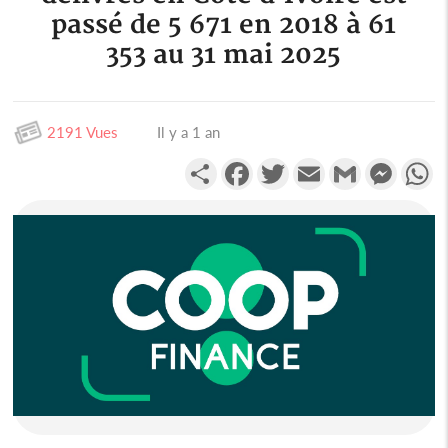
passé de 5 671 en 2018 à 61
353 au 31 mai 2025
2191 Vues
Il y a 1 an
Partager
Facebook
Twitter
Email
Gmail
Messen
W