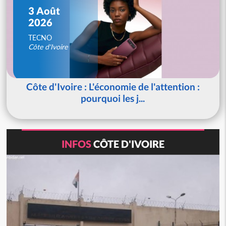
3 Août
2026
TECNO
Côte d'Ivoire
Côte d'Ivoire : L'économie de l'attention :
pourquoi les j...
INFOS
CÔTE D'IVOIRE