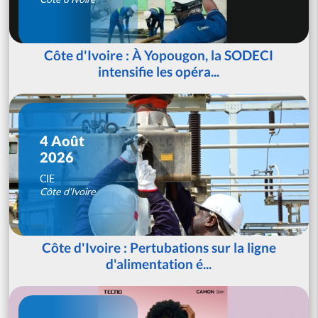
Côte d'Ivoire : À Yopougon, la SODECI
intensifie les opéra...
4 Août
2026
CIE
Côte d'Ivoire
Côte d'Ivoire : Pertubations sur la ligne
d'alimentation é...