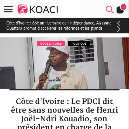
0
Côte d'Ivoire : À Abidjan, Amadou Oury Bah admire le modèle
ivoirien et veut s'en inspirer pour accélérer le développement
de la Guinée
CÔTE D'IVOIRE
POLITIQUE
Côte d'Ivoire : Le PDCI dit
être sans nouvelles de Henri
Joël-Ndri Kouadio, son
président en charge de la