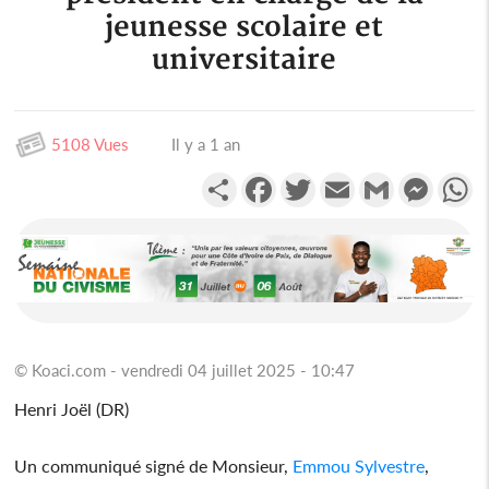
jeunesse scolaire et
universitaire
5108 Vues
Il y a 1 an
Partager
Facebook
Twitter
Email
Gmail
Messen
W
© Koaci.com - vendredi 04 juillet 2025 - 10:47
Henri Joël (DR)
Un communiqué signé de Monsieur,
Emmou Sylvestre
,