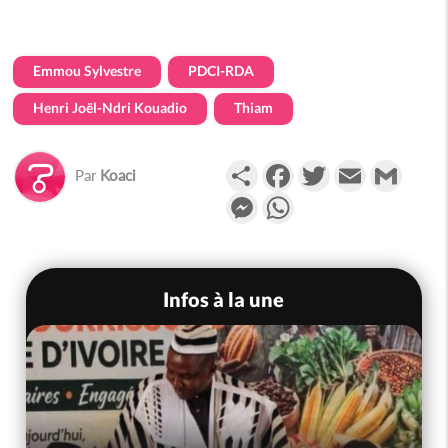
Emmou Sylvestre
PDCI-RDA
Henri Joël-Ndri Kouadio
Thiam
Partager
Facebook
Twitter
Email
Gmail
Par
Koaci
Messenger
WhatsApp
Infos à la une