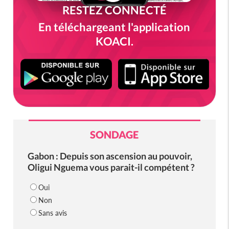
RESTEZ CONNECTÉ
En téléchargeant l'application
KOACI.
SONDAGE
Gabon : Depuis son ascension au pouvoir,
Oligui Nguema vous parait-il compétent ?
Oui
Non
Sans avis