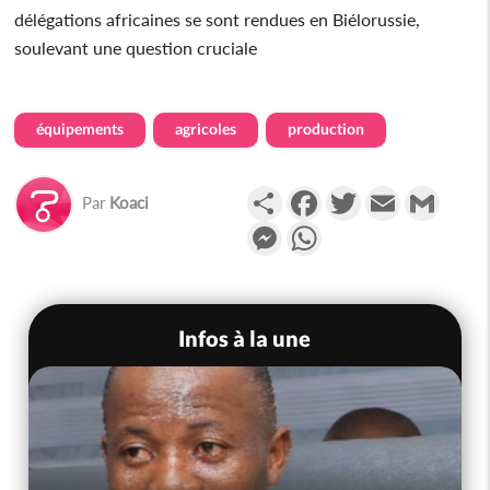
délégations africaines se sont rendues en Biélorussie,
soulevant une question cruciale
équipements
agricoles
production
Partager
Facebook
Twitter
Email
Gmail
Par
Koaci
Messenger
WhatsApp
Infos à la une