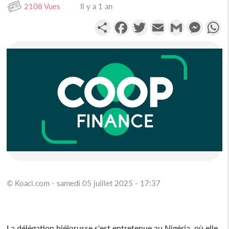
2108 Vues
Il y a 1 an
Partager
Facebook
Twitter
Email
Gmail
Messen
W
© Koaci.com - samedi 05 juillet 2025 - 17:37
La délégation biélorusse s'est entretenue au Nigéria, où elle