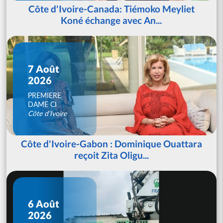
Côte d'Ivoire-Canada: Tiémoko Meyliet
Koné échange avec An...
7 Août
2026
PREMIERE
DAME CI
Côte d'Ivoire
Côte d'Ivoire-Gabon : Dominique Ouattara
reçoit Zita Oligu...
6 Août
2026