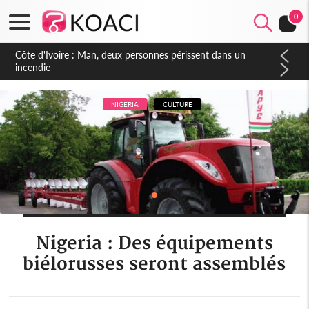
0
Côte d'Ivoire : Séileu, la célébration de la fête nationale
transformée en vaste campagne contre les produits
dépigmentants dangereux
NIGERIA
CULTURE
Nigeria : Des équipements
biélorusses seront assemblés