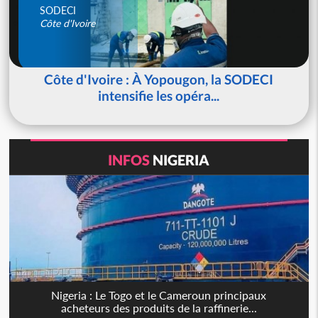
SODECI
Côte d'Ivoire
Côte d'Ivoire : À Yopougon, la SODECI
intensifie les opéra...
INFOS
NIGERIA
Nigeria : Le Togo et le Cameroun principaux
acheteurs des produits de la raffinerie...