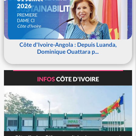
2026
PREMIERE
DAME CI
Côte d'Ivoire
Côte d'Ivoire-Angola : Depuis Luanda,
Dominique Ouattara p...
INFOS
CÔTE D'IVOIRE