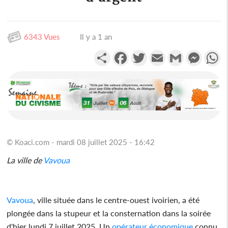
6343 Vues
Il y a 1 an
Partager
Facebook
Twitter
Email
Gmail
Messen
W
© Koaci.com - mardi 08 juillet 2025 - 16:42
La ville de
Vavoua
Vavoua
, ville située dans le centre-ouest ivoirien, a été
plongée dans la stupeur et la consternation dans la soirée
d'hier lundi 7 juillet 2025. Un
opérateur
économique
connu