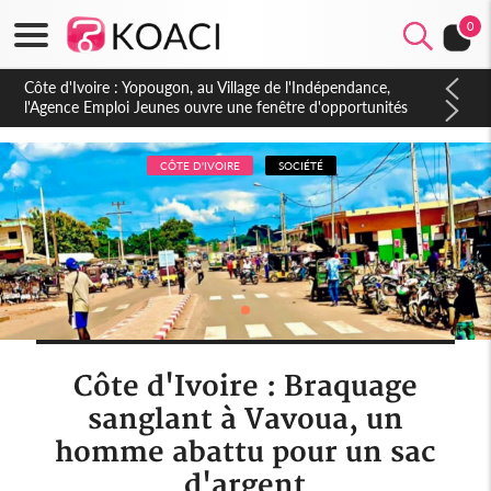
0
Côte d'Ivoire : CHU de Treichville, après la fronde, les agents
contractuels obtiennent un accord avec la direction sur les
arriérés du SMIG 2023
CÔTE D'IVOIRE
SOCIÉTÉ
Côte d'Ivoire : Braquage
sanglant à Vavoua, un
homme abattu pour un sac
d'argent