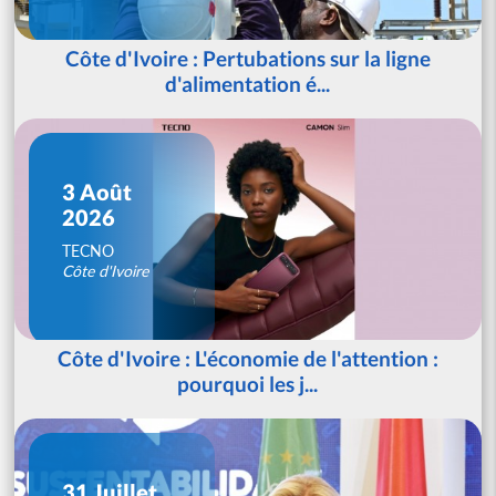
Côte d'Ivoire : Pertubations sur la ligne
d'alimentation é...
3 Août
2026
TECNO
Côte d'Ivoire
Côte d'Ivoire : L'économie de l'attention :
pourquoi les j...
31 Juillet