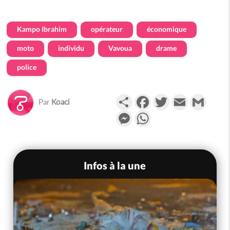
Kampo Ibrahim
opérateur
économique
moto
individu
Vavoua
drame
police
Partager
Facebook
Twitter
Email
Gmail
Par
Koaci
Messenger
WhatsApp
Infos à la une