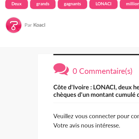
Deux
grands
gagnants
LONACI
millio
Par
Koaci
0 Commentaire(s)
Côte d'Ivoire : LONACI, deux 
chèques d'un montant cumulé de
Veuillez vous connecter pour c
Votre avis nous intéresse.