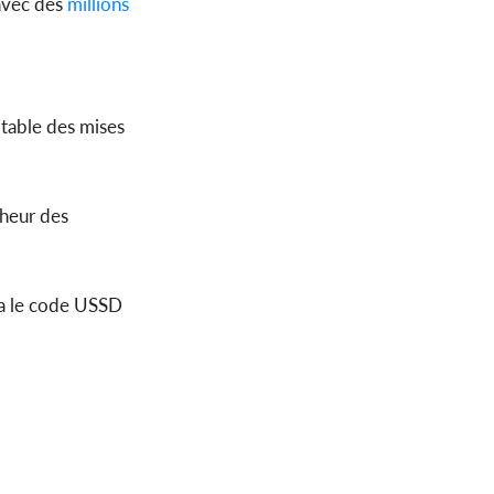
avec des
millions
itable des mises
nheur des
via le code USSD