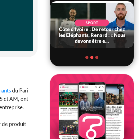
SOCIÉTÉ
SPORT
voire : MIRAH, la
Côte d'Ivoire : De retour chez
des communiqués
les Eléphants, Renard : « Nous
ie entre la MA-M...
devons être e...
nants
du Pari
DS et AM, ont
ntreprise.
f de produit