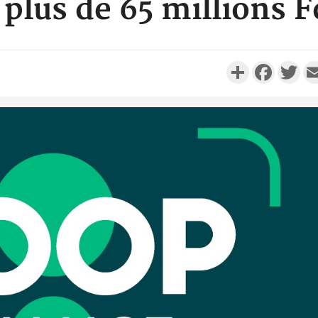
 plus de 65 millions F
Partager
Faceboo
Twi
Côte d'Ivo
réussi du
Adama 
Côte 
anni
l'Indépend
Dé