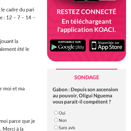
le cadre du pari
RESTEZ CONNECTÉ
te : 12 – 7 – 14 –
En téléchargeant
l'application KOACI.
ouant la
alement été le
SONDAGE
ur moi et ma
Gabon : Depuis son ascension
au pouvoir, Oligui Nguema
vous parait-il compétent ?
Oui
Non
moi parce que je
Sans avis
. Merci à la