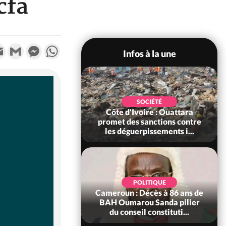
cfa
k
tter
Email
Gmail
Messenger
WhatsApp
Infos à la une
POLITIQUE
SOCIÉTÉ
ire : Après le pari
Côte d'Ivoire : Ouattara
 66e anniversaire,
promet des sanctions contre
Bictogo : «...
les déguerpissements i...
POLITIQUE
d'Ivoire : 66e
POLITIQUE
versaire de
Cameroun : Décès à 86 ans de
ance, les Forces de
BAH Oumarou Sanda pilier
fense e...
du conseil constituti...