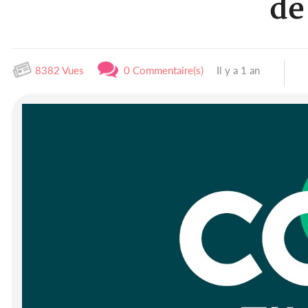
de
8382 Vues
0 Commentaire(s)
Il y a 1 an