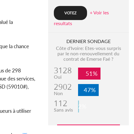
+ Voir les
lué la
resultats
DERNIER SONDAGE
 que la chance
Côte d'Ivoire: Etes-vous surpris
par le non-renouvellement du
contrat de Emerse Faé ?
3128
lus de 298
51%
Oui
nue des services,
2902
SSD (59010#),
47%
Non
112
2%
Sans avis
eurs à utiliser