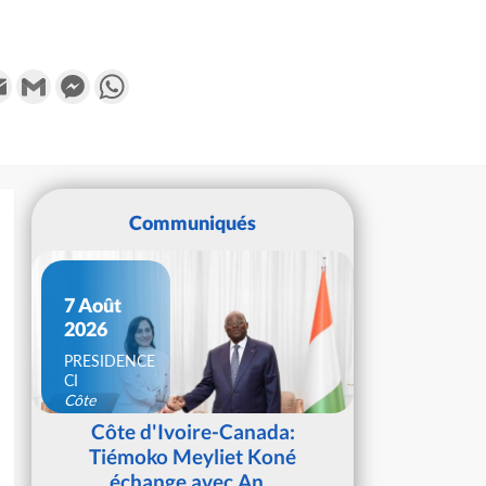
k
tter
Email
Gmail
Messenger
WhatsApp
Communiqués
7 Août
2026
PRESIDENCE
CI
Côte
d'Ivoire
Côte d'Ivoire-Canada:
Tiémoko Meyliet Koné
échange avec An...