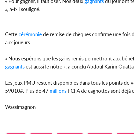
« Pour gagner, il faut oser. Nos deux
gagnants
du jour ont t
», a-t-il souligné.
Cette
cérémonie
de remise de chèques confirme une fois de 
aux joueurs.
« Nous espérons que les gains remis permettront aux bénéfic
gagnants
est aussi le nôtre », a conclu Abdoul Karim Ouatta
Les jeux PMU restent disponibles dans tous les points de v
59010#. Plus de 47
millions
FCFA de cagnottes sont déjà e
Wassimagnon