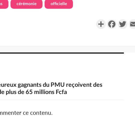
ns
cérémonie
officielle
Partager
Faceboo
Twi
heureux gagnants du PMU reçoivent des
 plus de 65 millions Fcfa
ommenter ce contenu.